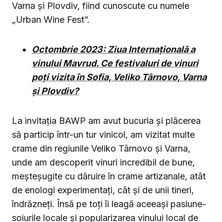
Varna și Plovdiv, fiind cunoscute cu numele
„Urban Wine Fest”.
Octombrie 2023: Ziua Internațională a
vinului Mavrud. Ce festivaluri de vinuri
poți vizita în Sofia, Veliko Târnovo, Varna
și Plovdiv?
La invitația BAWP am avut bucuria și plăcerea
să particip într-un tur vinicol, am vizitat multe
crame din regiunile Veliko Târnovo și Varna,
unde am descoperit vinuri incredibil de bune,
meșteșugite cu dăruire în crame artizanale, atât
de enologi experimentați, cât și de unii tineri,
îndrăzneți. Însă pe toți îi leagă aceeași pasiune-
soiurile locale și popularizarea vinului local de