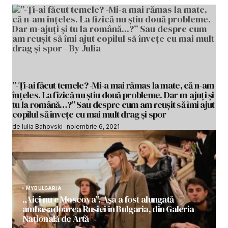
”-Ți-ai făcut temele? -Mi-a mai rămas la mate, că n-am
înțeles. La fizică nu știu două probleme. Dar m-ajuți și
tu la română…?” Sau despre cum am reușit să îmi ajut
copilul să învețe cu mai mult drag și spor
de Iulia Bahovski
noiembrie 6, 2021
MYBULGARIA
„Aici nu e Moscova”. Așa a fost alungată
ambasadoarea Rusiei în Bulgaria, din Galeria
Națională de Artă