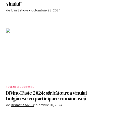
vinului”
de
Iulia Bahovski
octombrie 23, 2024
EVENTS
FOOD&WINE
DiVino.Taste 2024: sărbătoarea vinului
bulgăresc cu participare românească
de
Redactia MyBG
noiembrie 10, 2024