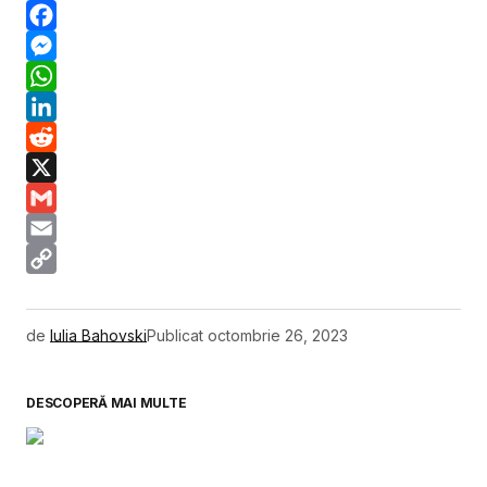
Facebook
Messenger
WhatsApp
LinkedIn
Reddit
X
Gmail
Email
Copy
Link
de
Iulia Bahovski
Publicat
octombrie 26, 2023
DESCOPERĂ MAI MULTE