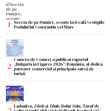
Seceta de pe Dunăre, scoate la iveală vestigiile
Podului lui Constantin cel Mare
Camera de Comerț a publicat raportul
„Bulgaria in Figures 2026”: România, al doilea
partener comercial și principala sursă de
turiști
Ladaniva, Zdob și Zdub, Baba Zula, Taraf de
Caliu și mulți alții vin la Balkanik Festival #13,