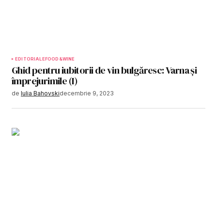
EDITORIALE
FOOD&WINE
Ghid pentru iubitorii de vin bulgăresc: Varna și
împrejurimile (I)
de
Iulia Bahovski
decembrie 9, 2023