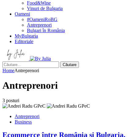
Food&Wine
Vinuri de Bulgaria
Oameni
#OameniRoBG
Antreprenori
Bulgari în România
MyBulgaria
Editoriale
Căutare
Home
Antreprenori
Antreprenori
3 posturi
Antreprenori
Business
Ecommerce între România și Bulgaria.