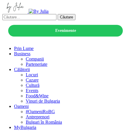
Căutare
Evenimente
Prin Lume
Business
Companii
Parteneriate
Călătorii
Locuri
Cazare
Cultură
Events
Food&Wine
Vinuri de Bulgaria
Oameni
#OameniRoBG
Antreprenori
Bulgari în România
MyBulgaria