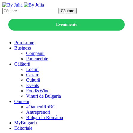
Căutare
Evenimente
Prin Lume
Business
Companii
Parteneriate
Călătorii
Locuri
Cazare
Cultură
Events
Food&Wine
Vinuri de Bulgaria
Oameni
#OameniRoBG
Antreprenori
Bulgari în România
MyBulgaria
Editoriale