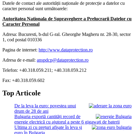
Datele de contact ale autorității naționale de protecție a datelor cu
caracter personal sunt următoarele:
Autoritatea Nationala de Supraveghere a Prelucrarii Datelor cu
Caracter Personal
Adresa: Bucuresti, b-dul G-ral. Gheorghe Magheru nr. 28-30, sector
1, cod postal 010336
Pagina de internet:
http://www.dataprotection.ro
Adresa de e-mail:
anspdcp@dataprotection.ro
Telefon: +40.318.059.211; +40.318.059.212
Fax: +40.318.059.602
Top Articole
De la leva la euro: povestea unui
drum de 28 de ani
Bulgaria exportă cantități record de
energie electrică cu ajutorul a peste 6 gigawați de baterii
Ultima zi cu prețuri afișate în leva și
euro în Bulgaria