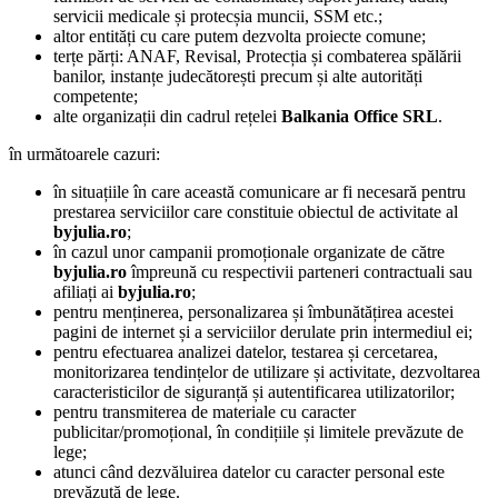
servicii medicale și protecșia muncii, SSM etc.;
altor entități cu care putem dezvolta proiecte comune;
terțe părți: ANAF, Revisal, Protecția și combaterea spălării
banilor, instanțe judecătorești precum și alte autorități
competente;
alte organizații din cadrul rețelei
Balkania Office SRL
.
în următoarele cazuri:
în situațiile în care această comunicare ar fi necesară pentru
prestarea serviciilor care constituie obiectul de activitate al
byjulia.ro
;
în cazul unor campanii promoționale organizate de către
byjulia.ro
împreună cu respectivii parteneri contractuali sau
afiliați ai
byjulia.ro
;
pentru menținerea, personalizarea și îmbunătățirea acestei
pagini de internet și a serviciilor derulate prin intermediul ei;
pentru efectuarea analizei datelor, testarea și cercetarea,
monitorizarea tendințelor de utilizare și activitate, dezvoltarea
caracteristicilor de siguranță și autentificarea utilizatorilor;
pentru transmiterea de materiale cu caracter
publicitar/promoțional, în condițiile și limitele prevăzute de
lege;
atunci când dezvăluirea datelor cu caracter personal este
prevăzută de lege.