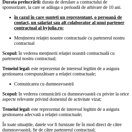
Durata prelucrării:
durata de derulare a contractului de
sponsorizare, la care se adăuga o perioadă de arhivare de 10 ani.
în cazul în care sunteți un reprezentant, o persoană de
contact, un salariat sau alt colaborator al unui partener
contractual al byjulia.ro:
Menținerea relației noastre contractuale cu partenerul nostru
contractual
Scopul:
în vederea menținerii relației noastră contractuală cu
partenerul nostru contractual;
Temeiul legal:
este reprezentat de interesul legitim de a asigura
gestionarea corespunzătoare a relației contractuale;
Comunicarea cu dumneavoastră
Scopul:
în vederea comunicării cu dumneavoastră cu privire la orice
aspecte relevante privind domeniul de activitate vizat;
Temeiul legal:
este reprezentat de interesul legitim de a asigura
gestionarea adecvată a relației contractuale;
În toate situațiile, datele vor fi furnizate fie în mod direct de către
dumneavoastră, fie de către partenerul contractual;