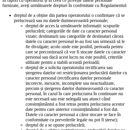
În raport cu operatorul și în ceea ce privește datele personale
furnizate, aveți următoarele drepturi în confrmitate cu Regulamentul:
dreptul de a obține din partea operatorului o confirmare că se
prelucrează sau nu datele dumneavoastră personale;
dreptul de acces la următoarele informații: scopurile
prelucrării; categoriile de date cu caracter personal
vizate; destinatarii sau categoriile de destinatari cărora
datele cu caracter personal le-au fost sau urmează să le
fie divulgate; acolo unde este posibil, perioada pentru
care se preconizează că vor fi stocate datele cu caracter
personal sau dacă acest lucru nu este posibil, criteriile
utilizate pentru a stabili această perioadă;
dreptul de a solicita operatorului rectificarea sau
ștergerea datelor ori restricționarea prelucrării datelor cu
caracter personal (rectificarea datelor personale
incorecte, inexacte, incomplete sau neactualizate,
precum și ștergerea datelor dumneavoastră cu caracter
personal, în cazul în care prelucrarea în continuare nu
este necesară sau este nelegală sau atunci când
consimțământul a fost retras pentru prelucrarea acestor
date pentru care anterior consimțământul a fost dat.
Datele cu caracter personal a căror stocare se face în
conformitate cu prevederile legale nu pot fi șterse);
dreptul de a se opune prelucrării;