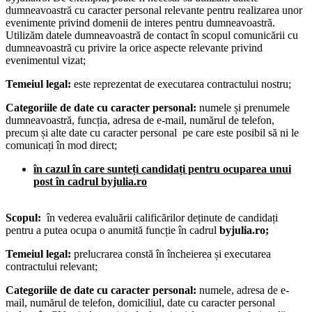
dumneavoastră cu caracter personal relevante pentru realizarea unor
evenimente privind domenii de interes pentru dumneavoastră.
Utilizăm datele dumneavoastră de contact în scopul comunicării cu
dumneavoastră cu privire la orice aspecte relevante privind
evenimentul vizat;
Temeiul legal:
este reprezentat de executarea contractului nostru;
Categoriile de date cu caracter personal:
numele și prenumele
dumneavoastră, funcția, adresa de e-mail, numărul de telefon,
precum și alte date cu caracter personal pe care este posibil să ni le
comunicați în mod direct;
în cazul în care sunteți candidați pentru ocuparea unui
post în cadrul byjulia.ro
Scopul:
în vederea evaluării calificărilor deținute de candidați
pentru a putea ocupa o anumită funcție în cadrul
byjulia.ro;
Temeiul legal:
prelucrarea constă în încheierea și executarea
contractului relevant;
Categoriile de date cu caracter personal:
numele, adresa de e-
mail, numărul de telefon, domiciliul, date cu caracter personal