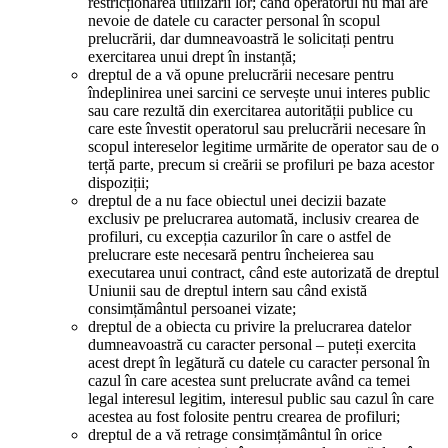
restricționarea utilizării lor; când operatorul nu mai are
nevoie de datele cu caracter personal în scopul
prelucrării, dar dumneavoastră le solicitați pentru
exercitarea unui drept în instanță;
dreptul de a vă opune prelucrării necesare pentru
îndeplinirea unei sarcini ce servește unui interes public
sau care rezultă din exercitarea autorității publice cu
care este învestit operatorul sau prelucrării necesare în
scopul intereselor legitime urmărite de operator sau de o
terță parte, precum si creării se profiluri pe baza acestor
dispoziții;
dreptul de a nu face obiectul unei decizii bazate
exclusiv pe prelucrarea automată, inclusiv crearea de
profiluri, cu excepția cazurilor în care o astfel de
prelucrare este necesară pentru încheierea sau
executarea unui contract, când este autorizată de dreptul
Uniunii sau de dreptul intern sau când există
consimțământul persoanei vizate;
dreptul de a obiecta cu privire la prelucrarea datelor
dumneavoastră cu caracter personal – puteți exercita
acest drept în legătură cu datele cu caracter personal în
cazul în care acestea sunt prelucrate având ca temei
legal interesul legitim, interesul public sau cazul în care
acestea au fost folosite pentru crearea de profiluri;
dreptul de a vă retrage consimțământul în orice