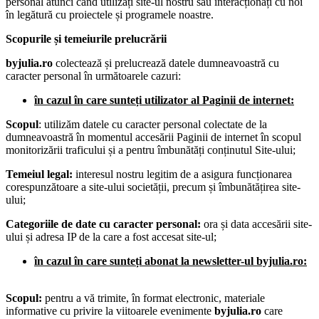
personal atunci când utilizați site-ul nostru sau interacționați cu noi
în legătură cu proiectele și programele noastre.
Scopurile și temeiurile prelucrării
byjulia.ro
colectează și prelucrează datele dumneavoastră cu
caracter personal în următoarele cazuri:
în cazul în care sunteți utilizator al Paginii de internet:
Scopul
: utilizăm datele cu caracter personal colectate de la
dumneavoastră în momentul accesării Paginii de internet în scopul
monitorizării traficului și a pentru îmbunătăți conținutul Site-ului;
Temeiul legal:
interesul nostru legitim de a asigura funcționarea
corespunzătoare a site-ului societății, precum și îmbunătățirea site-
ului;
Categoriile de date cu caracter personal:
ora și data accesării site-
ului și adresa IP de la care a fost accesat site-ul;
în cazul în care sunteți abonat la newsletter-ul byjulia.ro:
Scopul:
pentru a vă trimite, în format electronic, materiale
informative cu privire la viitoarele evenimente
byjulia.ro
care