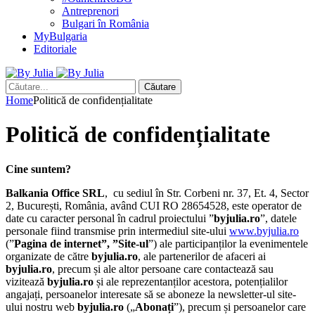
Antreprenori
Bulgari în România
MyBulgaria
Editoriale
Căutare
Home
Politică de confidențialitate
Politică de confidențialitate
Cine suntem?
Balkania Office SRL
, cu sediul în Str. Corbeni nr. 37, Et. 4, Sector
2, București, România, având CUI RO 28654528, este operator de
date cu caracter personal în cadrul proiectului ”
byjulia.ro
”, datele
personale fiind transmise prin intermediul site-ului
www.byjulia.ro
(”
Pagina de internet”, ”Site-ul
”) ale participanților la evenimentele
organizate de către
byjulia.ro
, ale partenerilor de afaceri ai
byjulia.ro
, precum și ale altor persoane care contactează sau
vizitează
byjulia.ro
și ale reprezentanților acestora, potențialilor
angajați, persoanelor interesate să se aboneze la newsletter-ul site-
ului nostru web
byjulia.ro
(„
Abonați
”), precum și persoanelor care