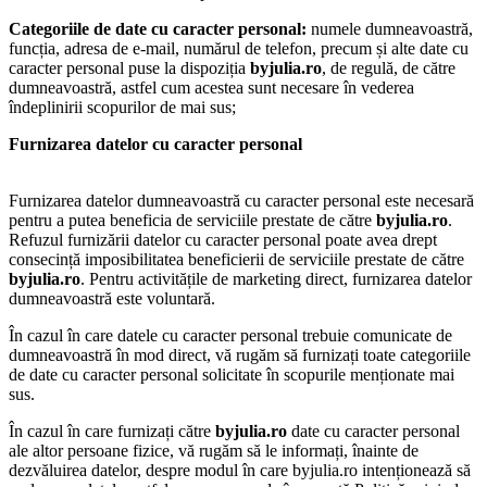
Categoriile de date cu caracter personal:
numele dumneavoastră,
funcția, adresa de e-mail, numărul de telefon, precum și alte date cu
caracter personal puse la dispoziția
byjulia.ro
, de regulă, de către
dumneavoastră, astfel cum acestea sunt necesare în vederea
îndeplinirii scopurilor de mai sus;
Furnizarea datelor cu caracter personal
Furnizarea datelor dumneavoastră cu caracter personal este necesară
pentru a putea beneficia de serviciile prestate de către
byjulia.ro
.
Refuzul furnizării datelor cu caracter personal poate avea drept
consecință imposibilitatea beneficierii de serviciile prestate de către
byjulia.ro
. Pentru activitățile de marketing direct, furnizarea datelor
dumneavoastră este voluntară.
În cazul în care datele cu caracter personal trebuie comunicate de
dumneavoastră în mod direct, vă rugăm să furnizați toate categoriile
de date cu caracter personal solicitate în scopurile menționate mai
sus.
În cazul în care furnizați către
byjulia.ro
date cu caracter personal
ale altor persoane fizice, vă rugăm să le informați, înainte de
dezvăluirea datelor, despre modul în care byjulia.ro intenționează să