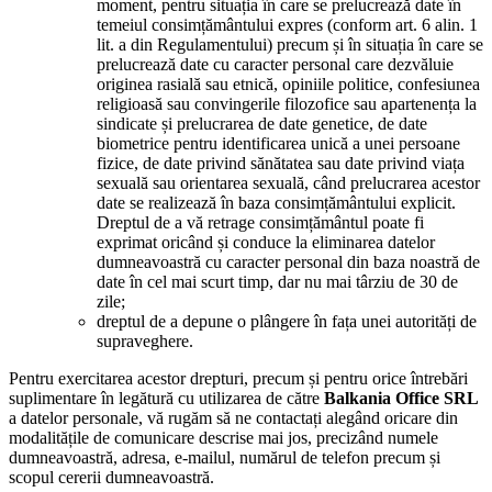
moment, pentru situația în care se prelucrează date în
temeiul consimțământului expres (conform art. 6 alin. 1
lit. a din Regulamentului) precum și în situația în care se
prelucrează date cu caracter personal care dezvăluie
originea rasială sau etnică, opiniile politice, confesiunea
religioasă sau convingerile filozofice sau apartenența la
sindicate și prelucrarea de date genetice, de date
biometrice pentru identificarea unică a unei persoane
fizice, de date privind sănătatea sau date privind viața
sexuală sau orientarea sexuală, când prelucrarea acestor
date se realizează în baza consimțământului explicit.
Dreptul de a vă retrage consimțământul poate fi
exprimat oricând și conduce la eliminarea datelor
dumneavoastră cu caracter personal din baza noastră de
date în cel mai scurt timp, dar nu mai târziu de 30 de
zile;
dreptul de a depune o plângere în fața unei autorități de
supraveghere.
Pentru exercitarea acestor drepturi, precum și pentru orice întrebări
suplimentare în legătură cu utilizarea de către
Balkania Office SRL
a datelor personale, vă rugăm să ne contactați alegând oricare din
modalitățile de comunicare descrise mai jos, precizând numele
dumneavoastră, adresa, e-mailul, numărul de telefon precum și
scopul cererii dumneavoastră.