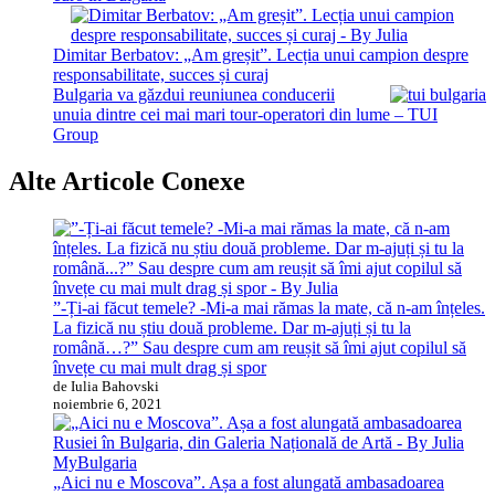
Dimitar Berbatov: „Am greșit”. Lecția unui campion despre
responsabilitate, succes și curaj
Bulgaria va găzdui reuniunea conducerii
unuia dintre cei mai mari tour-operatori din lume – TUI
Group
Alte Articole Conexe
”-Ți-ai făcut temele? -Mi-a mai rămas la mate, că n-am înțeles.
La fizică nu știu două probleme. Dar m-ajuți și tu la
română…?” Sau despre cum am reușit să îmi ajut copilul să
învețe cu mai mult drag și spor
de Iulia Bahovski
noiembrie 6, 2021
MyBulgaria
„Aici nu e Moscova”. Așa a fost alungată ambasadoarea