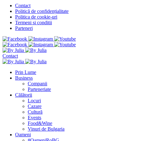
Contact
Politică de confidențialitate
Politica de cookie-uri
Termeni si conditii
Parteneri
Contact
Prin Lume
Business
Companii
Parteneriate
Călătorii
Locuri
Cazare
Cultură
Events
Food&Wine
Vinuri de Bulgaria
Oameni
#OameniRoBG