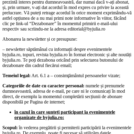
prezintă interes pentru dumneavoastră, dar numai dacă v-ați abonat,
și, prin urmare, v-ați dat acordul în mod expres cu privire la această
prelucrare. Vă puteți retrage acordul în orice moment exprimându-vă
astfel opțiunea de a nu mai primi note informative în viitor, făcând
clic pe link-ul “Dezabonare” în momentul primirii e-mail-ului
respectiv sau scriindu-ne la adresa editorial@byjulia.ro
Abonarea la newsletter și ce presupune:
– newsletter săptămânal cu informații despre evenimentele
byjulia.ro, topuri, revista byjulia.ro în format electronic și alte noutăți
byjulia.ro. Te poți dezabona oricând prin selectarea butonului de
dezabonare din cadrul fiecărui email;
Temeiul legal
:
Art. 6.1 a – consimţământul persoanelor vizate;
Categoriile de date cu caracter personal:
numele și prenumele
dumneavoastră, adresa de e-mail, pe care ni le comunicați în mod
direct, de exemplu la momentul completării secțiunii de abonare
disponibilă pe Pagina de internet;
în cazul în care sunteți participant la evenimentele
organizate de byjulia.ro:
Scopul:
în vederea pregătirii și permiterii participării la evenimentele
byjulia.ro. De exemplu, poate fi necesar să utilizăm datele