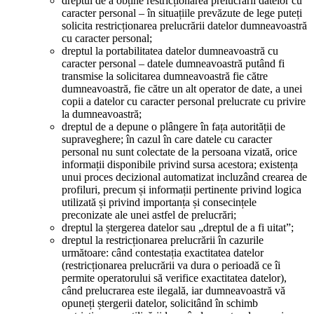
dreptul de a obține restricționarea prelucrării datelor cu
caracter personal – în situațiile prevăzute de lege puteți
solicita restricționarea prelucrării datelor dumneavoastră
cu caracter personal;
dreptul la portabilitatea datelor dumneavoastră cu
caracter personal – datele dumneavoastră putând fi
transmise la solicitarea dumneavoastră fie către
dumneavoastră, fie către un alt operator de date, a unei
copii a datelor cu caracter personal prelucrate cu privire
la dumneavoastră;
dreptul de a depune o plângere în fața autorității de
supraveghere; în cazul în care datele cu caracter
personal nu sunt colectate de la persoana vizată, orice
informații disponibile privind sursa acestora; existența
unui proces decizional automatizat incluzând crearea de
profiluri, precum și informații pertinente privind logica
utilizată și privind importanța și consecințele
preconizate ale unei astfel de prelucrări;
dreptul la ștergerea datelor sau „dreptul de a fi uitat”;
dreptul la restricționarea prelucrării în cazurile
următoare: când contestația exactitatea datelor
(restricționarea prelucrării va dura o perioadă ce îi
permite operatorului să verifice exactitatea datelor),
când prelucrarea este ilegală, iar dumneavoastră vă
opuneți ștergerii datelor, solicitând în schimb