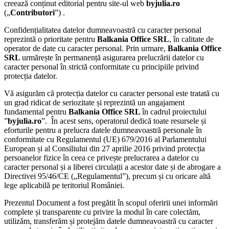
creează conținut editorial pentru site-ul web
byjulia.ro
(„
Contributori
”) .
Confidențialitatea datelor dumneavoastră cu caracter personal
reprezintă o prioritate pentru
Balkania Office SRL
, în calitate de
operator de date cu caracter personal. Prin urmare,
Balkania Office
SRL
urmărește în permanență asigurarea prelucrării datelor cu
caracter personal în strictă conformitate cu principiile privind
protecția datelor.
Vă asigurăm că protecția datelor cu caracter personal este tratată cu
un grad ridicat de seriozitate și reprezintă un angajament
fundamental pentru
Balkania Office SRL
în cadrul proiectului
”
byjulia.ro
”. În acest sens, operatorul dedică toate resursele și
eforturile pentru a prelucra datele dumneavoastră personale în
conformitate cu Regulamentul (UE) 679/2016 al Parlamentului
European și al Consiliului din 27 aprilie 2016 privind protecția
persoanelor fizice în ceea ce privește prelucrarea a datelor cu
caracter personal și a liberei circulații a acestor date și de abrogare a
Directivei 95/46/CE („Regulamentul”), precum și cu oricare altă
lege aplicabilă pe teritoriul României.
Prezentul Document a fost pregătit în scopul oferirii unei informări
complete și transparente cu privire la modul în care colectăm,
utilizăm, transferăm și protejăm datele dumneavoastră cu caracter