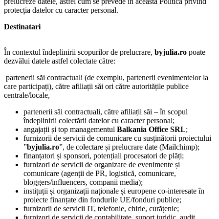
prelucreze datele, astfel cum se prevede în această Politică privind
protecția datelor cu caracter personal.
Destinatari
În contextul îndeplinirii scopurilor de prelucrare,
byjulia.ro
poate
dezvălui datele astfel colectate către:
partenerii săi contractuali (de exemplu, partenerii evenimentelor la
care participați), către afiliații săi ori către autoritățile publice
centrale/locale,
partenerii săi contractuali, către afiliații săi – în scopul
îndeplinirii colectării datelor cu caracter personal;
angajații și top managementul
Balkania Office SRL
;
furnizorii de servicii de comunicare cu susținătorii proiectului
”
byjulia.ro
”, de colectare și prelucrare date (Mailchimp);
finanțatori și sponsori, potențiali procesatori de plăți;
furnizori de servicii de organizare de evenimente și
comunicare (agenții de PR, logistică, comunicare,
bloggers/influencers, companii media);
instițuții și organizații naționale și europene co-interesate în
proiecte finanțate din fondurile UE/fonduri publice;
furnizorii de servicii IT, telefonie, chirie, curățenie;
furnizori de servicii de contabilitate, suport juridic, audit,