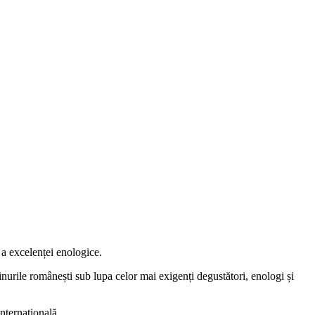
 a excelenței enologice.
inurile românești sub lupa celor mai exigenți degustători, enologi și
internațională.