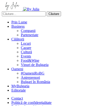
Căutare
Prin Lume
Business
Companii
Parteneriate
Călătorii
Locuri
Cazare
Cultură
Events
Food&Wine
Vinuri de Bulgaria
Oameni
#OameniRoBG
Antreprenori
Bulgari în România
MyBulgaria
Editoriale
Contact
Politică de confidențialitate