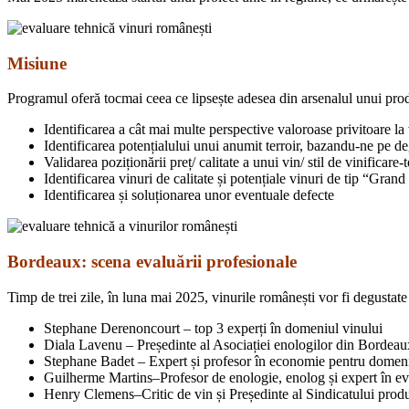
Misiune
Programul oferă tocmai ceea ce lipsește adesea din arsenalul unui produ
Identificarea a cât mai multe perspective valoroase privitoare la 
Identificarea potențialului unui anumit terroir, bazandu-ne pe degu
Validarea poziționării preț/ calitate a unui vin/ stil de vinificare-t
Identificarea vinuri de calitate și potențiale vinuri de tip “Grand 
Identificarea și soluționarea unor eventuale defecte
Bordeaux: scena evaluării profesionale
Timp de trei zile, în luna mai 2025, vinurile românești vor fi degustate
Stephane Derenoncourt – top 3 experți în domeniul vinului
Diala Lavenu – Președinte al Asociației enologilor din Bordeau
Stephane Badet – Expert și profesor în economie pentru domeniul
Guilherme Martins–Profesor de enologie, enolog și expert în eva
Henry Clemens–Critic de vin și Președinte al Sindicatului pro