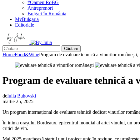
#OameniRoBG
Antreprenori
Bulgari în România
MyBulgaria
Editoriale
Căutare
Home
Food&Wine
Program de evaluare tehnică a vinurilor românești,
Program de evaluare tehnică a v
de
Iulia Bahovski
martie 25, 2025
Un program internațional de evaluare tehnică dedicat vinurilor româneș
În
inima orașului Bordeaux
, epicentrul mondial al artei vinului, un p
critici de vin.
Mai 2025 marchează startul unui proiect unic în regiune, ce urmărește opt