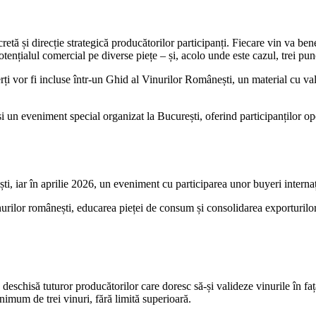
tă și direcție strategică producătorilor participanți. Fiecare vin va bene
tențialul comercial pe diverse piețe – și, acolo unde este cazul, trei pu
rți vor fi incluse într-un Ghid al Vinurilor Românești, un material cu va
n eveniment special organizat la București, oferind participanților oport
ti, iar în aprilie 2026, un eveniment cu participarea unor buyeri interna
nurilor românești, educarea pieței de consum și consolidarea exporturilor
schisă tuturor producătorilor care doresc să-și valideze vinurile în fața 
imum de trei vinuri, fără limită superioară.