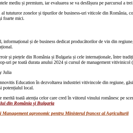
ntele mediu și premium, iar evaluarea se va desfășura pe parcursul a trei 
 al tututuror zonelor și tipurilor de business-uri viticole din România, co
și foarte mici.
, informațional și de business dedicat producătorilor de vin din regiune,
ațional.
roir și piețele din România și Bulgaria și cele internaționale, între tradiț
shop-uri pe toată durata anului 2024 și cursul de management vitivinicol 
nnovitis Education în dezvoltarea industriei vitivincole din regiune, găs
i potențialul local.
e merită toată atenția celor care cred în viitorul vinului românesc pe scena
nului din România și Bulgaria
și Management agronomic pentru Ministerul francez al Agriculturii