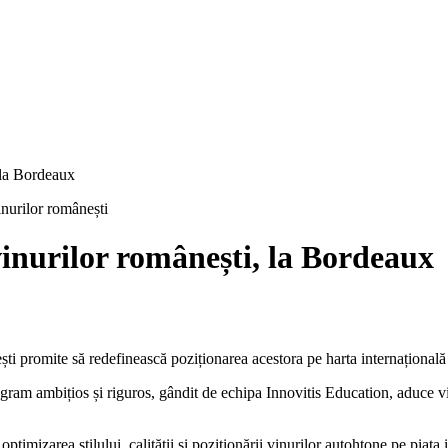
 la Bordeaux
inurilor românești, la Bordeaux
ti promite să redefinească poziționarea acestora pe harta internațională
rogram ambițios și riguros, gândit de echipa Innovitis Education, aduce v
imizarea stilului, calității și poziționării vinurilor autohtone pe piața 