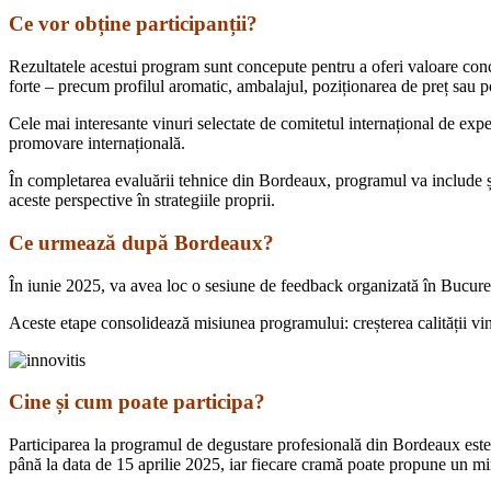
Ce vor obține participanții?
Rezultatele acestui program sunt concepute pentru a oferi valoare concre
forte – precum profilul aromatic, ambalajul, poziționarea de preț sau po
Cele mai interesante vinuri selectate de comitetul internațional de expe
promovare internațională.
În completarea evaluării tehnice din Bordeaux, programul va include și u
aceste perspective în strategiile proprii.
Ce urmează după Bordeaux?
În iunie 2025, va avea loc o sesiune de feedback organizată în Bucureș
Aceste etape consolidează misiunea programului: creșterea calității vi
Cine și cum poate participa?
Participarea la programul de degustare profesională din Bordeaux este de
până la data de 15 aprilie 2025, iar fiecare cramă poate propune un min