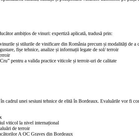
cător ambițios de vinuri: expertiză aplicată, tradusă prin:
vinurile și stilurile de vinificare din România precum și modalități de a c
stare, fișe tehnice, analize și informații legate de sol/ terroir
erroir
Cru” pentru a valida practice viticole și terroir-uri de calitate
 în cadrul unei sesiuni tehnice de elită în Bordeaux. Evaluările vor fi co
x
 viticol la nivel internațional
luări de terroir
ducătorilor A OC Graves din Bordeaux