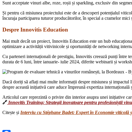
Sunt acceptate vinuri albe, roze, roșii și sparkling, exclusiv din segme
Și pentru că misiunea proiectului este de a descoperi potențialul viticol
încuraja participarea tuturor producătorilor, în special a cramelor mici 
Despre Innovitis Education
Mai mult decât un proiect, Innovitis Education este un hub educațional
optimizare a activității vitivinicole și oportunități de networking intern
Cu parteneri internaționali de prestigiu, Innovitis creează punți între ter
durata de 6 luni, între ianuarie- iulie 2024, diferite webinarii și work
Dacă doriți să aflați mai multe informații despre misiunea și impactul I
despre această inițiativă care aduce împreună expertiza internațională ș
Articolul care reprezintă o privire din interior asupra unei inițiative car
🔗
Innovitis Training: Strategii inovatoare pentru profesioniștii vi
Citește și
Interviu cu Stéphane Badet: Expert în Economie viticolă 