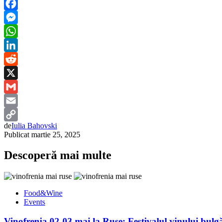
Facebook
Messenger
WhatsApp
LinkedIn
Reddit
X
Gmail
Email
de
Iulia Bahovski
Copy
Publicat
martie 25, 2025
Link
Descoperă mai multe
Food&Wine
Events
Vinofrenia 02-03 mai la Ruse: Festivalul vinului bulgă