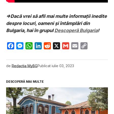
=>Dacă vrei să afli mai multe informații inedite
despre locuri, oameni și întâmplări din
Bulgaria, hai în grupul
Descoperă Bulgaria
!
Facebook
Messenger
WhatsApp
LinkedIn
Reddit
X
Gmail
Email
Copy
Link
de
Redactia MyBG
Publicat
iulie 03, 2023
DESCOPERĂ MAI MULTE