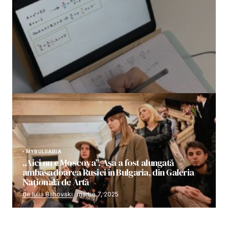
”-Ți-ai făcut temele? -Mi-a mai rămas la mate, că n-am
înțeles. La fizică nu știu două probleme. Dar m-ajuți și
tu la română…?” Sau despre cum am reușit să îmi ajut
copilul să învețe cu mai mult drag și spor
de Iulia Bahovski
noiembrie 6, 2021
MYBULGARIA
„Aici nu e Moscova”. Așa a fost alungată
ambasadoarea Rusiei în Bulgaria, din Galeria
Națională de Artă
de Iulia Bahovski
martie 7, 2025