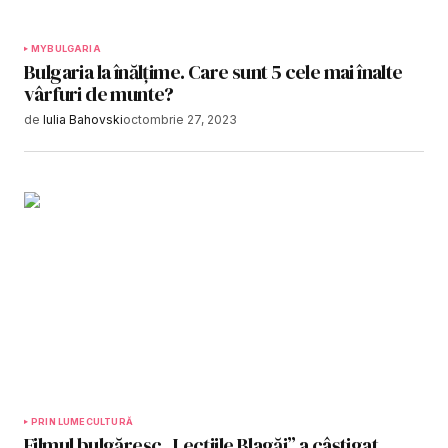
MYBULGARIA
Bulgaria la înălțime. Care sunt 5 cele mai înalte
vârfuri de munte?
de
Iulia Bahovski
octombrie 27, 2023
PRIN LUME
CULTURĂ
Filmul bulgăresc „Lecțiile Blagăi” a câștigat