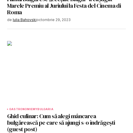
Marele Premiu al Juriului la Festa del Cinema di
Roma
de
Iulia Bahovski
octombrie 29, 2023
GASTRONOMIE
MYBULGARIA
Ghid culinar: Cum să alegi mâncarea
bulgărească pe care să ajungi s-o îndrăgeşti
(guest post)