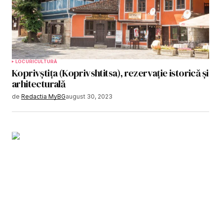
LOCURI
CULTURĂ
Koprivștița (Koprivshtitsa), rezervație istorică și
arhitecturală
de
Redactia MyBG
august 30, 2023