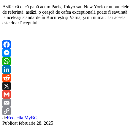
Astfel că dacă până acum Paris, Tokyo sau New York erau punctele
de referință, astăzi, o ceașcă de cafea excepțională poate fi savurată
la aceleași standarde în București și Varna, și nu numai. Iar acesta
este doar începutul.
Facebook
Messenger
WhatsApp
LinkedIn
Reddit
X
Gmail
Email
de
Redactia MyBG
Copy
Publicat
februarie 28, 2025
Link