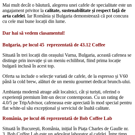
Mai mult decât o băutură, alegerea unei cafele de specialitate este un
angajament privitor la
calitate, sustenabilitate și respect față de
arta cafelei
. Iar România și Bulgaria demonstrează că pot concura
cu cele mai bune locații din lume.
Dar hai să vedem clasamentul!
Bulgaria, pe locul 45 reprezentată de 43.12 Coffee
Situată în trei locații din orașului Varna, Bulgaria, această cafenea se
distinge prin inovație și un meniu echilibrat, fiind prima locație
bulgară inclusă în acest top.
Oferta sa include o selecție variată de cafele, de la espresso și V60
până la cold brew, alături de un meniu gourmet dedicat brunch-ului.
Ambianța modernă atrage atât localnici, cât și turiști, oferind o
experiență premium într-un decor contemporan. Cu un rating de
4.0/5 pe TripAdvisor, cafeneaua este apreciată în mod special pentru
flat white-ul său excepțional și serviciul de înaltă calitate.
România, pe locul 46 reprezentată de Bob Coffee Lab
Situată în București, România, inițial în Piața Charles de Gaulle nr.
3, Bob Coffee Lab este un adevărat laborator al cafelei. Între timp