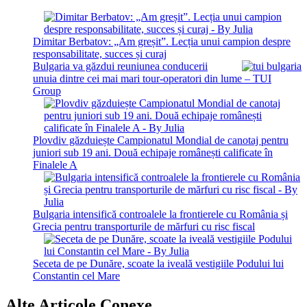
Dimitar Berbatov: „Am greșit”. Lecția unui campion despre
responsabilitate, succes și curaj
Bulgaria va găzdui reuniunea conducerii
unuia dintre cei mai mari tour-operatori din lume – TUI
Group
Plovdiv găzduiește Campionatul Mondial de canotaj pentru
juniori sub 19 ani. Două echipaje românești calificate în
Finalele A
Bulgaria intensifică controalele la frontierele cu România și
Grecia pentru transporturile de mărfuri cu risc fiscal
Seceta de pe Dunăre, scoate la iveală vestigiile Podului lui
Constantin cel Mare
Alte Articole Conexe