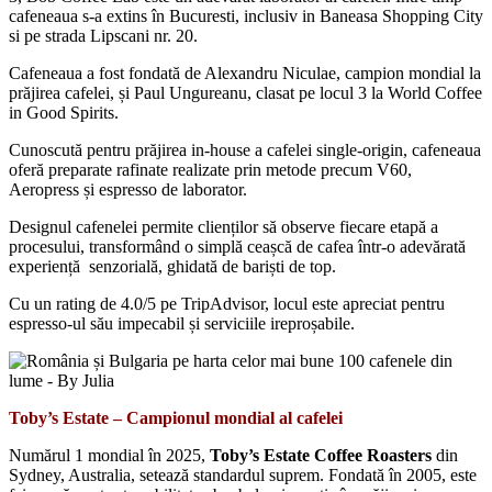
cafeneaua s-a extins în Bucuresti, inclusiv in Baneasa Shopping City
si pe strada Lipscani nr. 20.
Cafeneaua a fost fondată de Alexandru Niculae, campion mondial la
prăjirea cafelei, și Paul Ungureanu, clasat pe locul 3 la World Coffee
in Good Spirits.
Cunoscută pentru prăjirea in-house a cafelei single-origin, cafeneaua
oferă preparate rafinate realizate prin metode precum V60,
Aeropress și espresso de laborator.
Designul cafenelei permite clienților să observe fiecare etapă a
procesului, transformând o simplă ceașcă de cafea într-o adevărată
experiență senzorială, ghidată de bariști de top.
Cu un rating de 4.0/5 pe TripAdvisor, locul este apreciat pentru
espresso-ul său impecabil și serviciile ireproșabile.
Toby’s Estate – Campionul mondial al cafelei
Numărul 1 mondial în 2025,
Toby’s Estate Coffee Roasters
din
Sydney, Australia, setează standardul suprem. Fondată în 2005, este