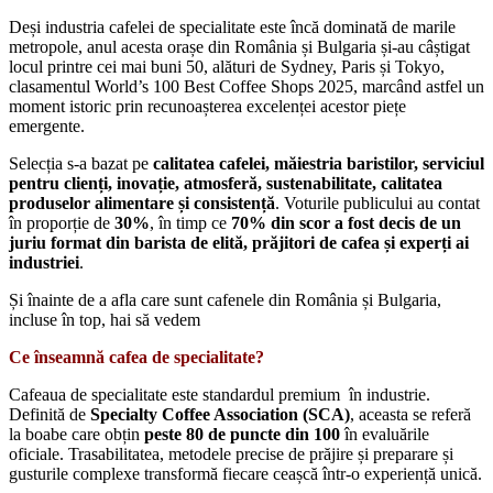
Deși industria cafelei de specialitate este încă dominată de marile
metropole, anul acesta orașe din România și Bulgaria și-au câștigat
locul printre cei mai buni 50, alături de Sydney, Paris și Tokyo,
clasamentul World’s 100 Best Coffee Shops 2025, marcând astfel un
moment istoric prin recunoașterea excelenței acestor piețe
emergente.
Selecția s-a bazat pe
calitatea cafelei, măiestria baristilor, serviciul
pentru clienți, inovație, atmosferă, sustenabilitate, calitatea
produselor alimentare și consistență
. Voturile publicului au contat
în proporție de
30%
, în timp ce
70% din scor a fost decis de un
juriu format din barista de elită, prăjitori de cafea și experți ai
industriei
.
Și înainte de a afla care sunt cafenele din România și Bulgaria,
incluse în top, hai să vedem
Ce înseamnă cafea de specialitate?
Cafeaua de specialitate este standardul premium în industrie.
Definită de
Specialty Coffee Association (SCA)
, aceasta se referă
la boabe care obțin
peste 80 de puncte din 100
în evaluările
oficiale. Trasabilitatea, metodele precise de prăjire și preparare și
gusturile complexe transformă fiecare ceașcă într-o experiență unică.