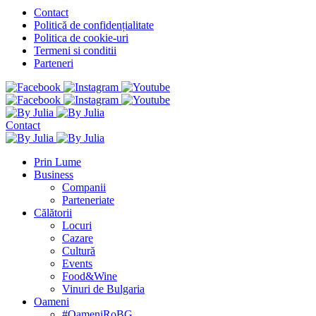
Contact
Politică de confidențialitate
Politica de cookie-uri
Termeni si conditii
Parteneri
Contact
Prin Lume
Business
Companii
Parteneriate
Călătorii
Locuri
Cazare
Cultură
Events
Food&Wine
Vinuri de Bulgaria
Oameni
#OameniRoBG