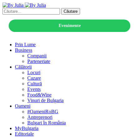
Căutare
Evenimente
Prin Lume
Business
Companii
Parteneriate
Călătorii
Locuri
Cazare
Cultură
Events
Food&Wine
Vinuri de Bulgaria
Oameni
#OameniRoBG
Antreprenori
Bulgari în România
MyBulgaria
Editoriale