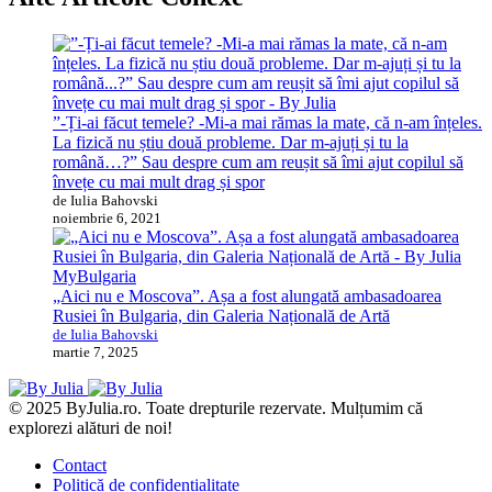
”-Ți-ai făcut temele? -Mi-a mai rămas la mate, că n-am înțeles.
La fizică nu știu două probleme. Dar m-ajuți și tu la
română…?” Sau despre cum am reușit să îmi ajut copilul să
învețe cu mai mult drag și spor
de Iulia Bahovski
noiembrie 6, 2021
MyBulgaria
„Aici nu e Moscova”. Așa a fost alungată ambasadoarea
Rusiei în Bulgaria, din Galeria Națională de Artă
de Iulia Bahovski
martie 7, 2025
© 2025 ByJulia.ro. Toate drepturile rezervate. Mulțumim că
explorezi alături de noi!
Contact
Politică de confidențialitate