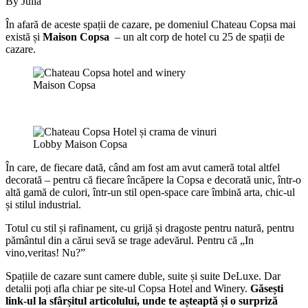
În afară de aceste spații de cazare, pe domeniul Chateau Copsa mai
există și
Maison Copsa
– un alt corp de hotel cu 25 de spații de
cazare.
Maison Copsa
Lobby Maison Copsa
În care, de fiecare dată, când am fost am avut cameră total altfel
decorată – pentru că fiecare încăpere la Copsa e decorată unic, într-o
altă gamă de culori, într-un stil open-space care îmbină arta, chic-ul
și stilul industrial.
Totul cu stil și rafinament, cu grijă și dragoste pentru natură, pentru
pământul din a cărui sevă se trage adevărul. Pentru că „In
vino,veritas! Nu?”
Spațiile de cazare sunt camere duble, suite și suite DeLuxe. Dar
detalii poți afla chiar pe site-ul Copsa Hotel and Winery.
Găsești
link-ul la sfârșitul articolului, unde te așteaptă și o surpriză