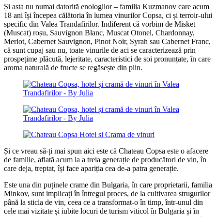
Și asta nu numai datorită enologilor – familia Kuzmanov care acum
18 ani își începea călătoria în lumea vinurilor Copsa, ci și terroir-ului
specific din Valea Trandafirilor. Indiferent că vorbim de Misket
(Muscat) roșu, Sauvignon Blanc, Muscat Otonel, Chardonnay,
Merlot, Cabernet Sauvignon, Pinot Noir, Syrah sau Cabernet Franc,
că sunt cupaj sau nu, toate vinurile de aci se caracterizează prin
prospețime plăcută, lejeritate, caracteristici de soi pronunțate, în care
aroma naturală de fructe se regăsește din plin.
Și ce vreau să-ți mai spun aici este că Chateau Copsa este o afacere
de familie, aflată acum la a treia generație de producători de vin, în
care deja, treptat, își face apariția cea de-a patra generație.
Este una din puținele crame din Bulgaria, în care proprietarii, familia
Minkov, sunt implicați în întregul proces, de la cultivarea strugurilor
până la sticla de vin, ceea ce a transformat-o în timp, într-unul din
cele mai vizitate și iubite locuri de turism viticol în Bulgaria și în