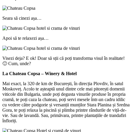
Seara să cinezi așa…
Apoi să te relaxezi așa…
Visezi deja?
E ok! Doar să sții că poți transforma visul în realitate!
🙂 Cum, unde?
La Chateau Copsa – Winery & Hotel
Mai exact, la 320 de km de București, în direcția Plovdiv, în satul
Moskoveț. Acolo te așteaptă unul dintre cele mai pitorești domenii
viticole din Bulgaria, unde poți degusta vinurile produse în propria
cramă, te poți caza la chateau, poți servi mesele într-un cadru idilic
cu vedere către podgorie și versanții munților Stara Planina și Sredna
Gora, te poți relaxa la piscină și plimba printre rândurile de viță-de-
vie. Sau de lavandă. Sau, primăvara, printre plantațiile de trandafiri
înfloriți.