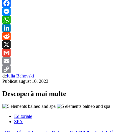
Facebook
Messenger
WhatsApp
LinkedIn
Reddit
X
Gmail
Email
de
Iulia Bahovski
Copy
Publicat
august 10, 2023
Link
Descoperă mai multe
Editoriale
SPA