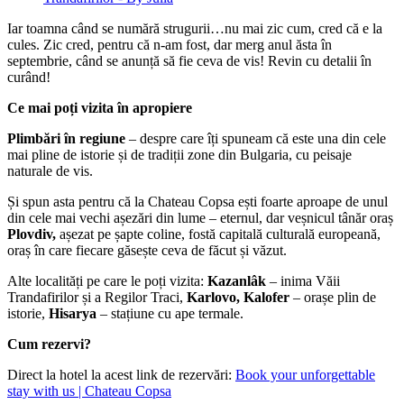
Iar toamna când se numără strugurii…nu mai zic cum, cred că e la
cules. Zic cred, pentru că n-am fost, dar merg anul ăsta în
septembrie, când se anunță să fie ceva de vis! Revin cu detalii în
curând!
Ce mai poți vizita în apropiere
Plimbări în regiune
– despre care îți spuneam că este una din cele
mai pline de istorie și de tradiții zone din Bulgaria, cu peisaje
naturale de vis.
Și spun asta pentru că la Chateau Copsa ești foarte aproape de unul
din cele mai vechi așezări din lume – eternul, dar veșnicul tânăr oraș
Plovdiv,
așezat pe șapte coline, fostă capitală culturală europeană,
oraș în care fiecare găsește ceva de făcut și văzut.
Alte localități pe care le poți vizita:
Kazanlâk
– inima Văii
Trandafirilor și a Regilor Traci,
Karlovo, Kalofer
– orașe plin de
istorie,
Hisarya
– stațiune cu ape termale.
Cum rezervi?
Direct la hotel la acest link de rezervări:
Book your unforgettable
stay with us | Chateau Copsa