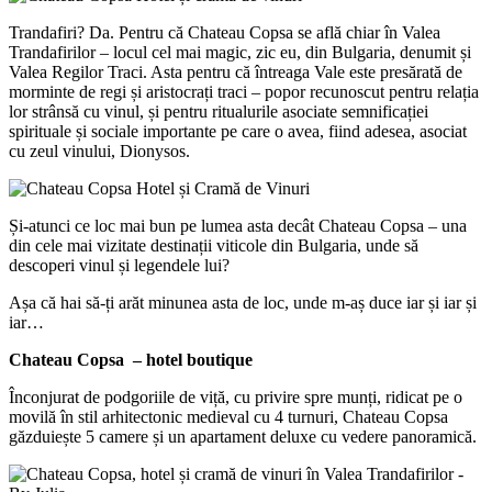
Trandafiri? Da. Pentru că Chateau Copsa se află chiar în Valea
Trandafirilor – locul cel mai magic, zic eu, din Bulgaria, denumit și
Valea Regilor Traci. Asta pentru că întreaga Vale este presărată de
morminte de regi și aristocrați traci – popor recunoscut pentru relația
lor strânsă cu vinul, și pentru ritualurile asociate semnificației
spirituale și sociale importante pe care o avea, fiind adesea, asociat
cu zeul vinului, Dionysos.
Și-atunci ce loc mai bun pe lumea asta decât Chateau Copsa – una
din cele mai vizitate destinații viticole din Bulgaria, unde să
descoperi vinul și legendele lui?
Așa că hai să-ți arăt minunea asta de loc, unde m-aș duce iar și iar și
iar…
Chateau Copsa – hotel boutique
Înconjurat de podgoriile de viță, cu privire spre munți, ridicat pe o
movilă în stil arhitectonic medieval cu 4 turnuri, Chateau Copsa
găzduiește 5 camere și un apartament deluxe cu vedere panoramică.