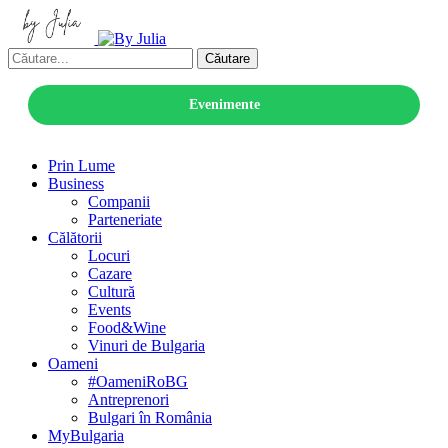
Căutare
Evenimente
Prin Lume
Business
Companii
Parteneriate
Călătorii
Locuri
Cazare
Cultură
Events
Food&Wine
Vinuri de Bulgaria
Oameni
#OameniRoBG
Antreprenori
Bulgari în România
MyBulgaria