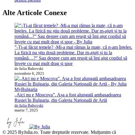
Alte Articole Conexe
”-Ți-ai făcut temele? -Mi-a mai rămas la mate, că n-am înțeles.
La fizică nu știu două probleme. Dar m-ajuți și tu la
română…?” Sau despre cum am reușit să îmi ajut copilul să
învețe cu mai mult drag și spor
de Iulia Bahovski
noiembrie 6, 2021
MyBulgaria
„Aici nu e Moscova”. Așa a fost alungată ambasadoarea
Rusiei în Bulgaria, din Galeria Națională de Artă
de Iulia Bahovski
martie 7, 2025
© 2025 ByJulia.ro. Toate drepturile rezervate. Mulțumim că