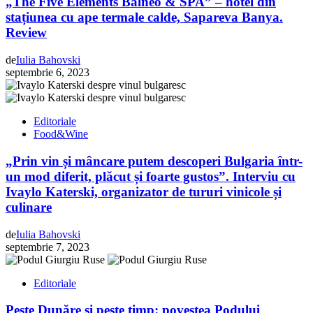
„The Five Elements Balneo & SPA” – hotel din
stațiunea cu ape termale calde, Sapareva Banya.
Review
de
Iulia Bahovski
septembrie 6, 2023
Editoriale
Food&Wine
„Prin vin și mâncare putem descoperi Bulgaria într-
un mod diferit, plăcut și foarte gustos”. Interviu cu
Ivaylo Katerski, organizator de tururi vinicole și
culinare
de
Iulia Bahovski
septembrie 7, 2023
Editoriale
Peste Dunăre și peste timp: povestea Podului