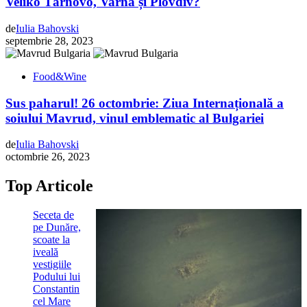
Veliko Târnovo, Varna și Plovdiv?
de
Iulia Bahovski
septembrie 28, 2023
Food&Wine
Sus paharul! 26 octombrie: Ziua Internațională a
soiului Mavrud, vinul emblematic al Bulgariei
de
Iulia Bahovski
octombrie 26, 2023
Top Articole
Seceta de
pe Dunăre,
scoate la
iveală
vestigiile
Podului lui
Constantin
cel Mare