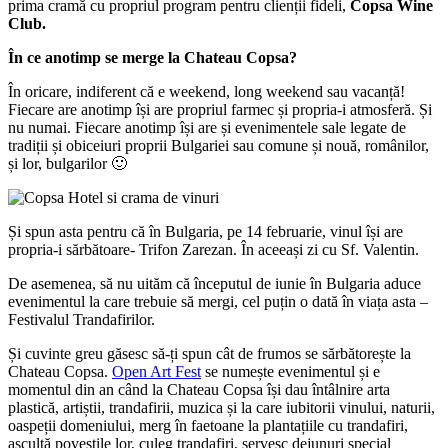
prima cramă cu propriul program pentru clienții fideli,
Copsa Wine
Club.
În ce anotimp se merge la Chateau Copsa?
În oricare, indiferent că e weekend, long weekend sau vacanță!
Fiecare are anotimp își are propriul farmec și propria-i atmosferă. Și
nu numai. Fiecare anotimp își are și evenimentele sale legate de
tradiții și obiceiuri proprii Bulgariei sau comune și nouă, românilor,
și lor, bulgarilor 🙂
Și spun asta pentru că în Bulgaria, pe 14 februarie, vinul își are
propria-i sărbătoare- Trifon Zarezan. În aceeași zi cu Sf. Valentin.
De asemenea, să nu uităm că începutul de iunie în Bulgaria aduce
evenimentul la care trebuie să mergi, cel puțin o dată în viața asta –
Festivalul Trandafirilor.
Și cuvinte greu găsesc să-ți spun cât de frumos se sărbătorește la
Chateau Copsa.
Open Art Fest
se numește evenimentul și e
momentul din an când la Chateau Copsa își dau întâlnire arta
plastică, artiștii, trandafirii, muzica și la care iubitorii vinului, naturii,
oaspeții domeniului, merg în faetoane la plantațiile cu trandafiri,
ascultă poveștile lor, culeg trandafiri, servesc dejunuri special