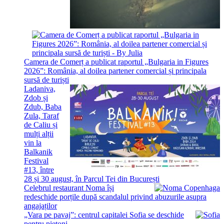
Camera de Comerț a publicat raportul „Bulgaria in Figures
2026”: România, al doilea partener comercial și principala
sursă de turiști
Ladaniva,
Zdob și
Zdub, Baba
Zula, Taraf
de Caliu și
mulți alții
vin la
Balkanik
Festival
#13, între
28 și 30 august, în Parcul Tei din București
Celebrul restaurant Noma își
redeschide porțile după scandalul privind abuzurile asupra
angajaților
„Vara pe pavaj”: centrul capitalei Sofia se deschide
pentru pietoni