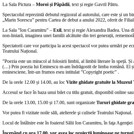
La Sala Pictura –
Moroi și Păpădii
, text și regie Gavril Pătru.
Spectacolul reprezintă debutul regizoral al autorului, care este și un b
„Marin Sorescu” pentru Cartea de debut a anului 2022, oferit de Filiala
La Sala ”Ion Caramitru” –
Exil
, text și regie Alexandra Badea. Una din
non-liniară, imaginea unei familii alcătuite din trei generații, rememo
Spectatorii care vor participa la acest spectacol vor putea urmări pe e
Teatrului Național.
”Poezia este un miracol al folosirii limbii, al limbii literare în speță.
(…) Prin poezia lui Eminescu m-am îndrăgostit de limba română. El știa
eminesciene, într-un frumos eseu intitulat ”Copyright poetic” .
De la orele 12.00 și 14.00, au loc
Vizite ghidate gratuite la Muzeu
Accesul se face în baza unui bilet cu titlu gratuit, disponibil online sau 
De la orele 13.00, 15.00 și 17.00, sunt organizate
Tururi ghidate gra
Vor putea fi vizitate noile săli, atelierele şi culisele Teatrului Naţional.
Locul de întâlnire este în foaierul Sălii Ion Caramitru, în faţa Agenţiei
Începând cu ora 17.00, vor avea loc proiecții luminoase pe turnul