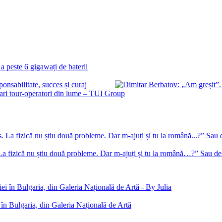
 a peste 6 gigawați de baterii
nsabilitate, succes și curaj
mari tour-operatori din lume – TUI Group
 La fizică nu știu două probleme. Dar m-ajuți și tu la română…?” Sau des
în Bulgaria, din Galeria Națională de Artă