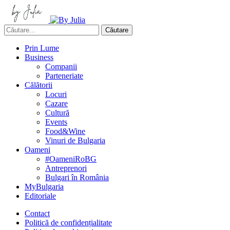
Căutare
Prin Lume
Business
Companii
Parteneriate
Călătorii
Locuri
Cazare
Cultură
Events
Food&Wine
Vinuri de Bulgaria
Oameni
#OameniRoBG
Antreprenori
Bulgari în România
MyBulgaria
Editoriale
Contact
Politică de confidențialitate