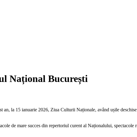
ul Național București
t an, la 15 ianuarie 2026, Ziua Culturii Naționale, având ușile deschise p
cole de mare succes din repertoriul curent al Naționalului, spectacole ro