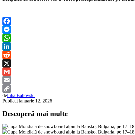
Facebook
Messenger
WhatsApp
LinkedIn
Reddit
X
Gmail
Email
de
Iulia Bahovski
Copy
Publicat
ianuarie 12, 2026
Link
Descoperă mai multe