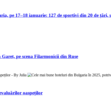
, pe 17–18 ianuarie: 127 de sportivi din 20 de țări, u
 Garet, pe scena Filarmonicii din Ruse
evaluărilor oaspeților