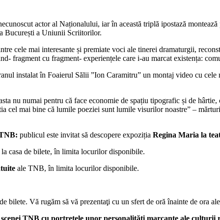
inecunoscut actor al Naționalului, iar în această triplă ipostază montează
 București a Uniunii Scriitorilor.
tre cele mai interesante și premiate voci ale tinerei dramaturgii, reconstr
rând- fragment cu fragment- experiențele care i-au marcat existența: com
cranul instalat în Foaierul Sălii ”Ion Caramitru” un montaj video cu cele
 Și asta nu numai pentru că face economie de spațiu tipografic și de hârti
 cel mai bine că lumile poeziei sunt lumile visurilor noastre” – mărturi
l TNB:
publicul este invitat să descopere expoziția
Regina Maria la tea
la casa de bilete, în limita locurilor disponibile.
tuite
ale TNB, în limita locurilor disponibile.
 de bilete. Vă rugăm să vă prezentaţi cu un sfert de oră înainte de ora ale
 scenei TNB cu portretele unor personalități marcante ale culturii