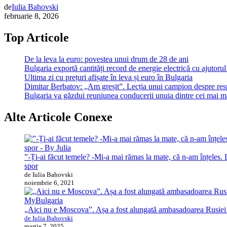
de
Iulia Bahovski
februarie 8, 2026
Top Articole
De la leva la euro: povestea unui drum de 28 de ani
Bulgaria exportă cantități record de energie electrică cu ajutorul
Ultima zi cu prețuri afișate în leva și euro în Bulgaria
Dimitar Berbatov: „Am greșit”. Lecția unui campion despre respo
Bulgaria va găzdui reuniunea conducerii unuia dintre cei mai 
Alte Articole Conexe
”-Ți-ai făcut temele? -Mi-a mai rămas la mate, că n-am înțeles.
spor
de Iulia Bahovski
noiembrie 6, 2021
MyBulgaria
„Aici nu e Moscova”. Așa a fost alungată ambasadoarea Rusiei 
de Iulia Bahovski
martie 7, 2025