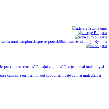
pre cum am reușit să îmi ajut copilul să învețe cu mai mult drag și