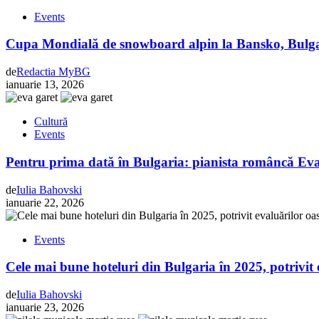
Events
Cupa Mondială de snowboard alpin la Bansko, Bulgaria
de
Redactia MyBG
ianuarie 13, 2026
Cultură
Events
Pentru prima dată în Bulgaria: pianista româncă Eva
de
Iulia Bahovski
ianuarie 22, 2026
Events
Cele mai bune hoteluri din Bulgaria în 2025, potrivit 
de
Iulia Bahovski
ianuarie 23, 2026