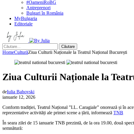
#OameniRoBG
Antreprenori
Bulgari în România
MyBulgaria
Editoriale
Căutare
Home
Cultură
Ziua Culturii Naționale la Teatrul Național București
Ziua Culturii Naționale la Teatr
de
Iulia Bahovski
ianuarie 12, 2026
Conform tradiției, Teatrul Național ”I.L. Caragiale” onorează și în aces
reprezentative activități ale primei scene a țării, informează
TNB
În seara zilei de 15 ianuarie TNB prezintă, de la ora 19.00, două specta
semnătură: