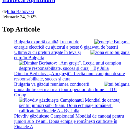
francez al Agriculturii
de
Iulia Bahovski
februarie 24, 2025
Top Articole
Bulgaria exportă cantități record de
energie electrică cu ajutorul a peste 6 gigawați de baterii
Ultima zi cu prețuri afișate în leva și
euro în Bulgaria
Dimitar Berbatov: „Am greșit”. Lecția unui campion despre
responsabilitate, succes și curaj
Bulgaria va găzdui reuniunea conducerii
unuia dintre cei mai mari tour-operatori din lume – TUI
Group
Plovdiv găzduiește Campionatul Mondial de canotaj pentru
juniori sub 19 ani. Două echipaje românești calificate în
Finalele A