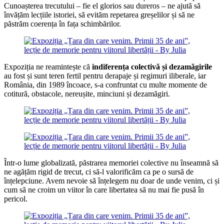
Cunoașterea trecutului – fie el glorios sau dureros – ne ajută să
învățăm lecțiile istoriei, să evităm repetarea greșelilor și să ne
păstrăm coerența în fața schimbărilor.
Expoziția ne reamintește că
indiferența colectivă și dezamăgirile
au fost și sunt teren fertil pentru derapaje și regimuri iliberale, iar
România, din 1989 încoace, s-a confruntat cu multe momente de
cotitură, obstacole, nereușite, minciuni și dezamăgiri.
Într-o lume globalizată, păstrarea memoriei colective nu înseamnă să
ne agățăm rigid de trecut, ci să-l valorificăm ca pe o sursă de
înțelepciune. Avem nevoie să înțelegem nu doar de unde venim, ci și
cum să ne croim un viitor în care libertatea să nu mai fie pusă în
pericol.