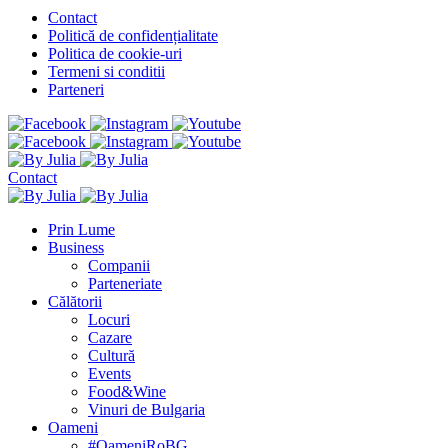
Contact
Politică de confidențialitate
Politica de cookie-uri
Termeni si conditii
Parteneri
Contact
Prin Lume
Business
Companii
Parteneriate
Călătorii
Locuri
Cazare
Cultură
Events
Food&Wine
Vinuri de Bulgaria
Oameni
#OameniRoBG