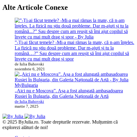
Alte Articole Conexe
”-Ți-ai făcut temele? -Mi-a mai rămas la mate, că n-am înțeles.
La fizică nu știu două probleme. Dar m-ajuți și tu la
română…?” Sau despre cum am reușit să îmi ajut copilul să
învețe cu mai mult drag și spor
de Iulia Bahovski
noiembrie 6, 2021
MyBulgaria
„Aici nu e Moscova”. Așa a fost alungată ambasadoarea
Rusiei în Bulgaria, din Galeria Națională de Artă
de Iulia Bahovski
martie 7, 2025
© 2025 ByJulia.ro. Toate drepturile rezervate. Mulțumim că
explorezi alături de noi!