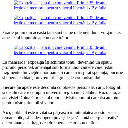
Foarte puțini din această țară simt ca pe o de neîndurat vulgaritate,
amestecul impur de ape în care trăim.
La mansardă, expoziția își schimbă tonul, devenind un spațiu
profund personal, amenajat sub forma unor camere care redau
fragmente din viețile unor oameni care au inspirat speranță, bucurie
și libertate chiar și în vremurile grele ale comunismului.
Fiecare încăpere este decorată cu obiecte personale, cărți, fotografii
și detalii care recompun universul regizoarei Cătălina Buzoianu, al
activistei Doina Cornea, al unor activiști anonimi care riscau totul
pentru niște principii și valori.
Aici, publicul este invitat să pășească în intimitatea acestor vieți
remarcabile, să le descopere poveștile și să simtă energia creativă,
determinarea și dragostea de libertate care i-au definit.