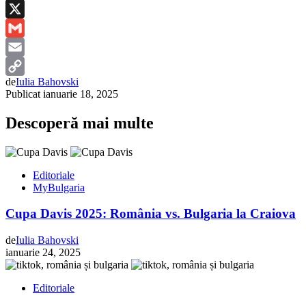
Reddit
X
Gmail
Email
de
Iulia Bahovski
Copy
Publicat
ianuarie 18, 2025
Link
Descoperă mai multe
Editoriale
MyBulgaria
Cupa Davis 2025: România vs. Bulgaria la Craiova
de
Iulia Bahovski
ianuarie 24, 2025
Editoriale