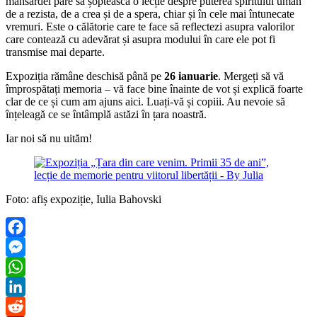
mansardei pare să șoptească o lecție despre puterea spiritului uman
de a rezista, de a crea și de a spera, chiar și în cele mai întunecate
vremuri. Este o călătorie care te face să reflectezi asupra valorilor
care contează cu adevărat și asupra modului în care ele pot fi
transmise mai departe.
Expoziția rămâne deschisă până pe
26 ianuarie
. Mergeți să vă
împrospătați memoria – vă face bine înainte de vot și explică foarte
clar de ce și cum am ajuns aici. Luați-vă și copiii. Au nevoie să
înțeleagă ce se întâmplă astăzi în țara noastră.
Iar noi să nu uităm!
Foto: afiș expoziție, Iulia Bahovski
Facebook
Messenger
WhatsApp
LinkedIn