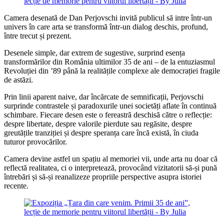
Camera desenată de Dan Perjovschi invită publicul să intre într-un
univers în care arta se transformă într-un dialog deschis, profund,
între trecut și prezent.
Desenele simple, dar extrem de sugestive, surprind esența
transformărilor din România ultimilor 35 de ani – de la entuziasmul
Revoluției din ’89 până la realitățile complexe ale democrației fragile
de astăzi.
Prin linii aparent naive, dar încărcate de semnificații, Perjovschi
surprinde contrastele și paradoxurile unei societăți aflate în continuă
schimbare. Fiecare desen este o fereastră deschisă către o reflecție:
despre libertate, despre valorile pierdute sau regăsite, despre
greutățile tranziției și despre speranța care încă există, în ciuda
tuturor provocărilor.
Camera devine astfel un spațiu al memoriei vii, unde arta nu doar că
reflectă realitatea, ci o interpretează, provocând vizitatorii să-și pună
întrebări și să-și reanalizeze propriile perspective asupra istoriei
recente.