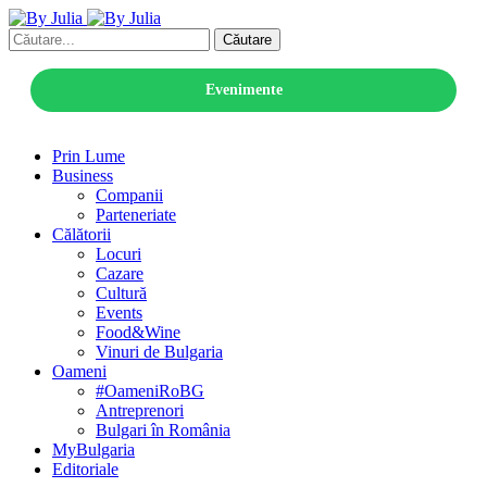
Căutare
Evenimente
Prin Lume
Business
Companii
Parteneriate
Călătorii
Locuri
Cazare
Cultură
Events
Food&Wine
Vinuri de Bulgaria
Oameni
#OameniRoBG
Antreprenori
Bulgari în România
MyBulgaria
Editoriale