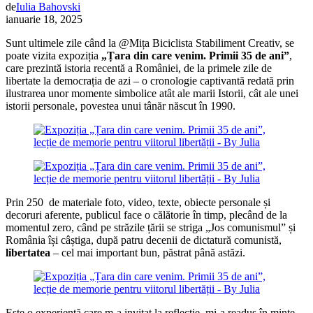
de
Iulia Bahovski
ianuarie 18, 2025
Sunt ultimele zile când la @Mița Biciclista Stabiliment Creativ, se
poate vizita expoziția
„Țara din care venim. Primii 35 de ani”
,
care prezintă istoria recentă a României, de la primele zile de
libertate la democrația de azi – o cronologie captivantă redată prin
ilustrarea unor momente simbolice atât ale marii Istorii, cât ale unei
istorii personale, povestea unui tânăr născut în 1990.
Prin 250 de materiale foto, video, texte, obiecte personale și
decoruri aferente, publicul face o călătorie în timp, plecând de la
momentul zero, când pe străzile țării se striga „Jos comunismul” și
România își câștiga, după patru decenii de dictatură comunistă,
libertatea
– cel mai important bun, păstrat până astăzi.
Este o experiență care m-a invitat la reflecție, mi-a readus în minte