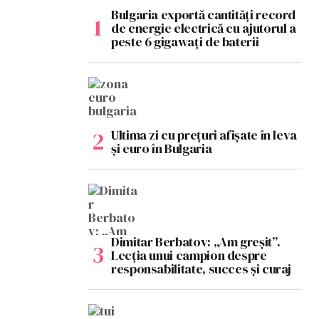
Bulgaria exportă cantități record
de energie electrică cu ajutorul a
peste 6 gigawați de baterii
Ultima zi cu prețuri afișate în leva
și euro în Bulgaria
Dimitar Berbatov: „Am greșit”.
Lecția unui campion despre
responsabilitate, succes și curaj