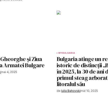
MYBULGARIA
. Gheorghe și Ziua
Bulgaria atinge un r
și a Armatei Bulgare
istoric de distincții „
în 2025, la 30 de ani 
i
mai 4, 2025
primul steag arborat
litoralul său
de
Iulia Bahovski
mai 10, 2025