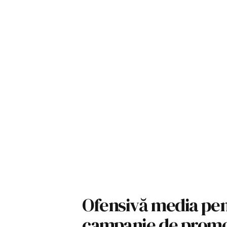
Ofensivă media pen
campanie de promov