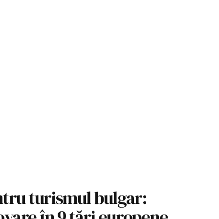
tru turismul bulgar:
are în 9 țări europene