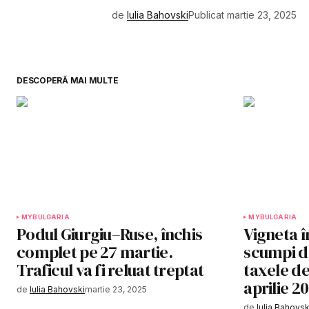
de
Iulia Bahovski
Publicat
martie 23, 2025
DESCOPERĂ MAI MULTE
MYBULGARIA
MYBULGARIA
Podul Giurgiu–Ruse, închis
Vigneta î
complet pe 27 martie.
scumpi de
Traficul va fi reluat treptat
taxele de
aprilie 2
de
Iulia Bahovski
martie 23, 2025
de
Iulia Bahovsk