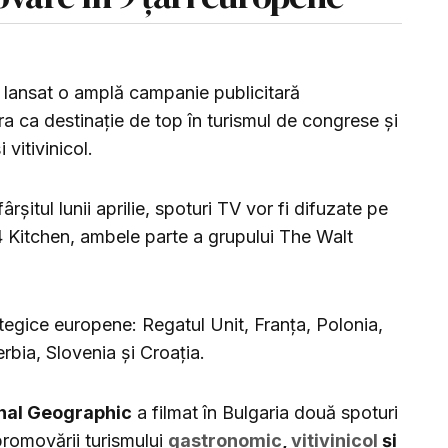
a lansat o amplă campanie publicitară
a ca destinație de top în turismul de congrese și
vitivinicol.
rșitul lunii aprilie, spoturi TV vor fi difuzate pe
 Kitchen, ambele parte a grupului The Walt
egice europene: Regatul Unit, Franța, Polonia,
rbia, Slovenia și Croația.
nal Geographic
a filmat în Bulgaria două spoturi
romovării turismului
gastronomic
,
vitivinicol
și