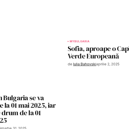
MYBULGARIA
Sofia, aproape o Cap
Verde Europeană
de
Iulia Bahovski
aprilie 2, 2025
n Bulgaria se va
 la 01 mai 2025, iar
 drum de la 01
025
i
martie 31, 2025