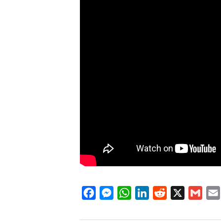
Facebook
Messenger
WhatsApp
LinkedIn
Reddit
X
Gmai