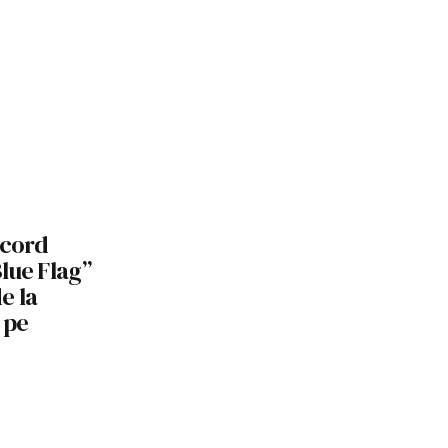
ecord
Blue Flag”
de la
 pe