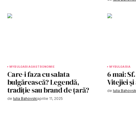
MYBULGARIA
GASTRONOMIE
MYBULGARIA
Care-i faza cu salata
6 mai: Sf
bulgărească? Legendă,
Vitejiei 
tradiție sau brand de țară?
de
Iulia Bahovsk
de
Iulia Bahovski
aprilie 11, 2025