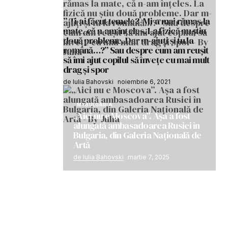
”-Ți-ai făcut temele? -Mi-a mai rămas la
mate, că n-am înțeles. La fizică nu știu
două probleme. Dar m-ajuți și tu la
română…?” Sau despre cum am reușit
să îmi ajut copilul să învețe cu mai mult
drag și spor
de Iulia Bahovski
noiembrie 6, 2021
MYBULGARIA
„Aici nu e Moscova”. Așa a fost
alungată ambasadoarea Rusiei în
Bulgaria, din Galeria Națională de
Artă
de Iulia Bahovski
martie 7, 2025