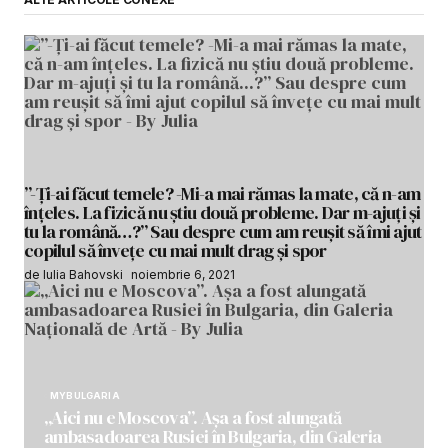
”-Ți-ai făcut temele? -Mi-a mai rămas la mate, că n-am
înțeles. La fizică nu știu două probleme. Dar m-ajuți și
tu la română…?” Sau despre cum am reușit să îmi ajut
copilul să învețe cu mai mult drag și spor
de Iulia Bahovski
noiembrie 6, 2021
MYBULGARIA
„Aici nu e Moscova”. Așa a fost alungată
ambasadoarea Rusiei în Bulgaria, din Galeria