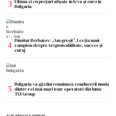
Ultima zi cu prețuri afișate în leva și euro în
Bulgaria
Dimitar Berbatov: „Am greșit”. Lecția unui
campion despre responsabilitate, succes și
curaj
Bulgaria va găzdui reuniunea conducerii unuia
dintre cei mai mari tour-operatori din lume –
TUI Group
ALTE ARTICOLE CONEXE