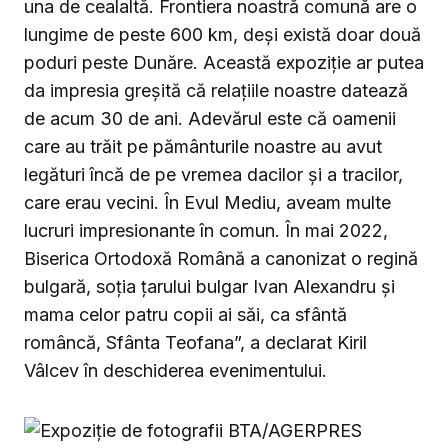
una de cealaltă. Frontiera noastră comună are o
lungime de peste 600 km, deşi există doar două
poduri peste Dunăre. Această expoziţie ar putea
da impresia greşită că relaţiile noastre datează
de acum 30 de ani. Adevărul este că oamenii
care au trăit pe pământurile noastre au avut
legături încă de pe vremea dacilor şi a tracilor,
care erau vecini. În Evul Mediu, aveam multe
lucruri impresionante în comun. În mai 2022,
Biserica Ortodoxă Română a canonizat o regină
bulgară, soţia ţarului bulgar Ivan Alexandru şi
mama celor patru copii ai săi, ca sfântă
româncă, Sfânta Teofana”, a declarat Kiril
Vâlcev în deschiderea evenimentului.