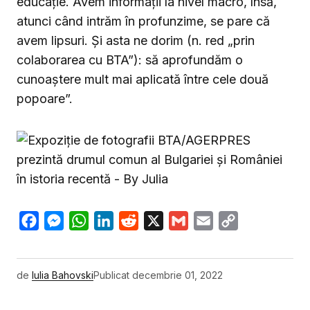
educație. Avem informații la nivel macro, însă,
atunci când intrăm în profunzime, se pare că
avem lipsuri. Și asta ne dorim (n. red „prin
colaborarea cu BTA”): să aprofundăm o
cunoaștere mult mai aplicată între cele două
popoare”.
Facebook
Messenger
WhatsApp
LinkedIn
Reddit
X
Gmail
Email
Copy
Link
de
Iulia Bahovski
Publicat
decembrie 01, 2022