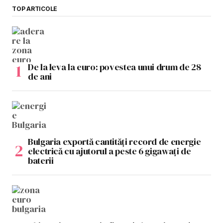
TOP ARTICOLE
De la leva la euro: povestea unui drum de 28
de ani
Bulgaria exportă cantități record de energie
electrică cu ajutorul a peste 6 gigawați de
baterii