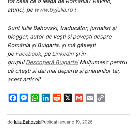
tot ceea ce o leagă de România? Revino,
atunci, pe
www.byjulia.ro
!
Sunt Iulia Bahovski, traducător, jurnalist și
blogger, autor de vești și povești despre
România și Bulgaria, și mă găsești
pe
Facebook
, pe
Linkedin
și în
grupul
Descoperă Bulgaria!
Mulțumesc pentru
că citești și dai mai departe și prietenilor tăi,
acest articol!
Facebook
Messenger
WhatsApp
LinkedIn
Reddit
X
Gmail
Email
Copy
Link
de
Iulia Bahovski
Publicat
ianuarie 19, 2026