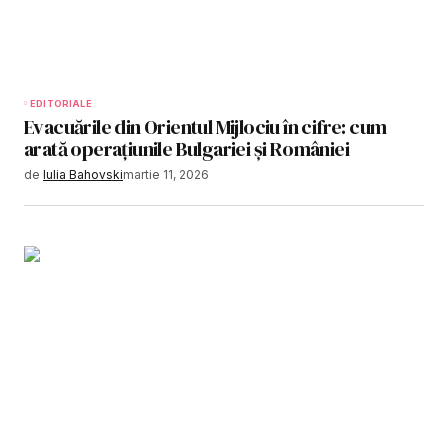
EDITORIALE
Evacuările din Orientul Mijlociu în cifre: cum
arată operațiunile Bulgariei și României
de
Iulia Bahovski
martie 11, 2026