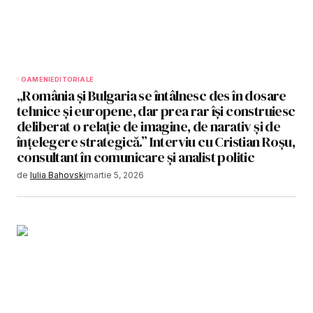
OAMENI
EDITORIALE
„România și Bulgaria se întâlnesc des în dosare
tehnice și europene, dar prea rar își construiesc
deliberat o relație de imagine, de narativ și de
înțelegere strategică.” Interviu cu Cristian Roșu,
consultant în comunicare și analist politic
de
Iulia Bahovski
martie 5, 2026