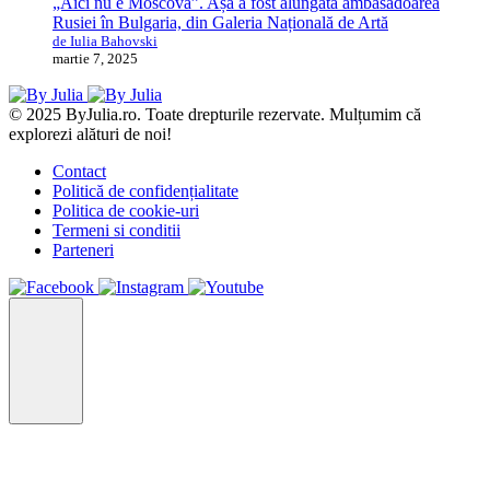
„Aici nu e Moscova”. Așa a fost alungată ambasadoarea
Rusiei în Bulgaria, din Galeria Națională de Artă
de Iulia Bahovski
martie 7, 2025
© 2025 ByJulia.ro. Toate drepturile rezervate. Mulțumim că
explorezi alături de noi!
Contact
Politică de confidențialitate
Politica de cookie-uri
Termeni si conditii
Parteneri