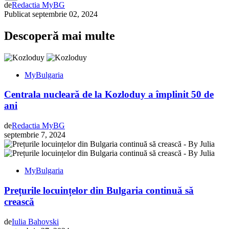
de
Redactia MyBG
Copy
Publicat
septembrie 02, 2024
Link
Descoperă mai multe
MyBulgaria
Centrala nucleară de la Kozloduy a împlinit 50 de
ani
de
Redactia MyBG
septembrie 7, 2024
MyBulgaria
Prețurile locuințelor din Bulgaria continuă să
crească
de
Iulia Bahovski