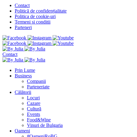
Contact
Politică de confidențialitate
Politica de cookie-uri
Termeni si conditii
Parteneri
Contact
Prin Lume
Business
Companii
Parteneriate
Călătorii
Locuri
Cazare
Cultură
Events
Food&Wine
Vinuri de Bulgaria
Oameni
#OameniRoBG