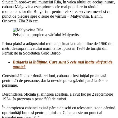
Situată în nord-vestul muntelui Rila, în valea râului cu același nume,
cabana Malyovitsa este printre cele mai populare în rândul
montaniarzilor din Bulgaria – pentru relaxare, servirea mesei și ca
punct de plecare spre o serie de vârfuri – Malyovitsa, Elenin,
Orlovets, Zlia Zib etc.
Peisaj din apropierea vârfului Malyovitsa
Prima piatră a adăpostului montan, situat la o altitudine de 1960 de
metri deasupra nivelului mării, a fost pusă în 1934 de turiștii din
Pernik de la Societatea Golo Bardo.
Bulgaria la înălțime. Care sunt 5 cele mai înalte vârfuri de
munte?
Construită în doar două-trei luni, cabana a fost inițial proiectată
pentru 25 de persoane, dar la nevoie putea găzdui până la 40 de
persoane.
Deschiderea oficială și sfințirea acesteia, a avut loc pe 2 septembrie
1934, în prezența a peste 500 de turiști.
În apropierea cabanei există pârtie de schi cu telescaun, zona oferind
oportunități bune și pentru alpinism. Cabana este un punct al
traseului european E-4.