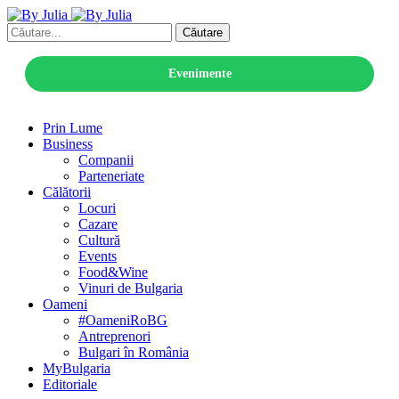
Căutare
Evenimente
Prin Lume
Business
Companii
Parteneriate
Călătorii
Locuri
Cazare
Cultură
Events
Food&Wine
Vinuri de Bulgaria
Oameni
#OameniRoBG
Antreprenori
Bulgari în România
MyBulgaria
Editoriale