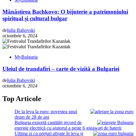
Mănăstirea Bachkovo: O bijuterie a patrimoniului
spiritual și cultural bulgar
de
Iulia Bahovski
octombrie 6, 2024
MyBulgaria
Uleiul de trandafiri – carte de vizită a Bulgariei
de
Iulia Bahovski
octombrie 6, 2024
Top Articole
De la leva la euro: povestea unui
drum de 28 de ani
Bulgaria exportă cantități record de
energie electrică cu ajutorul a peste 6 gigawați de baterii
Ultima zi cu prețuri afișate în leva și