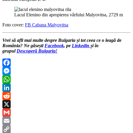
Lacul Elenino din apropierea vârfului Malyovitsa, 2729 m
Foto cover:
FB Cabana Malyovitsa
Vrei să afli mai multe despre Bulgaria și tot ceea ce o leagă de
România? Ne găsești
Facebook
, pe
Linkedin
și în
grupul
Descoperă Bulgaria!
Facebook
Messenger
WhatsApp
LinkedIn
Reddit
X
Gmail
Email