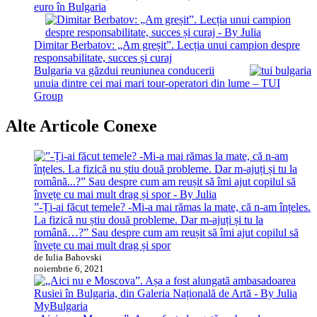
euro în Bulgaria
Dimitar Berbatov: „Am greșit”. Lecția unui campion despre
responsabilitate, succes și curaj
Bulgaria va găzdui reuniunea conducerii
unuia dintre cei mai mari tour-operatori din lume – TUI
Group
Alte Articole Conexe
”-Ți-ai făcut temele? -Mi-a mai rămas la mate, că n-am înțeles.
La fizică nu știu două probleme. Dar m-ajuți și tu la
română…?” Sau despre cum am reușit să îmi ajut copilul să
învețe cu mai mult drag și spor
de Iulia Bahovski
noiembrie 6, 2021
MyBulgaria