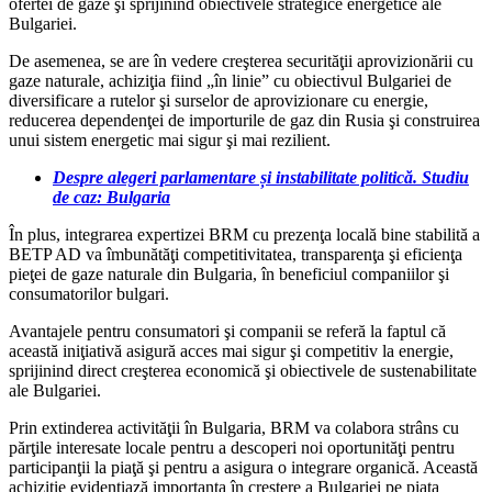
ofertei de gaze şi sprijinind obiectivele strategice energetice ale
Bulgariei.
De asemenea, se are în vedere creşterea securităţii aprovizionării cu
gaze naturale, achiziţia fiind „în linie” cu obiectivul Bulgariei de
diversificare a rutelor şi surselor de aprovizionare cu energie,
reducerea dependenţei de importurile de gaz din Rusia şi construirea
unui sistem energetic mai sigur şi mai rezilient.
Despre alegeri parlamentare și instabilitate politică. Studiu
de caz: Bulgaria
În plus, integrarea expertizei BRM cu prezenţa locală bine stabilită a
BETP AD va îmbunătăţi competitivitatea, transparenţa şi eficienţa
pieţei de gaze naturale din Bulgaria, în beneficiul companiilor şi
consumatorilor bulgari.
Avantajele pentru consumatori şi companii se referă la faptul că
această iniţiativă asigură acces mai sigur şi competitiv la energie,
sprijinind direct creşterea economică şi obiectivele de sustenabilitate
ale Bulgariei.
Prin extinderea activităţii în Bulgaria, BRM va colabora strâns cu
părţile interesate locale pentru a descoperi noi oportunităţi pentru
participanţii la piaţă şi pentru a asigura o integrare organică. Această
achiziţie evidenţiază importanţa în creştere a Bulgariei pe piaţa