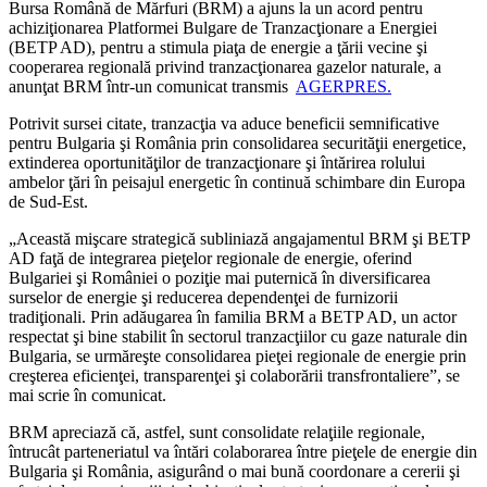
Bursa Română de Mărfuri (BRM) a ajuns la un acord pentru
achiziţionarea Platformei Bulgare de Tranzacţionare a Energiei
(BETP AD), pentru a stimula piaţa de energie a ţării vecine şi
cooperarea regională privind tranzacţionarea gazelor naturale, a
anunţat BRM într-un comunicat transmis
AGERPRES.
Potrivit sursei citate, tranzacţia va aduce beneficii semnificative
pentru Bulgaria şi România prin consolidarea securităţii energetice,
extinderea oportunităţilor de tranzacţionare şi întărirea rolului
ambelor ţări în peisajul energetic în continuă schimbare din Europa
de Sud-Est.
„Această mişcare strategică subliniază angajamentul BRM şi BETP
AD faţă de integrarea pieţelor regionale de energie, oferind
Bulgariei şi României o poziţie mai puternică în diversificarea
surselor de energie şi reducerea dependenţei de furnizorii
tradiţionali. Prin adăugarea în familia BRM a BETP AD, un actor
respectat şi bine stabilit în sectorul tranzacţiilor cu gaze naturale din
Bulgaria, se urmăreşte consolidarea pieţei regionale de energie prin
creşterea eficienţei, transparenţei şi colaborării transfrontaliere”, se
mai scrie în comunicat.
BRM apreciază că, astfel, sunt consolidate relaţiile regionale,
întrucât parteneriatul va întări colaborarea între pieţele de energie din
Bulgaria şi România, asigurând o mai bună coordonare a cererii şi