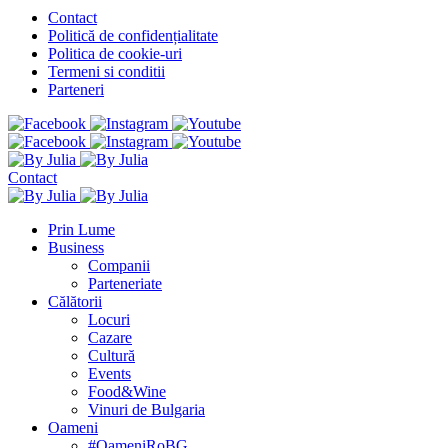
Contact
Politică de confidențialitate
Politica de cookie-uri
Termeni si conditii
Parteneri
Contact
Prin Lume
Business
Companii
Parteneriate
Călătorii
Locuri
Cazare
Cultură
Events
Food&Wine
Vinuri de Bulgaria
Oameni
#OameniRoBG