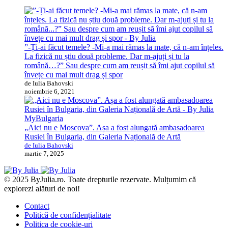
”-Ți-ai făcut temele? -Mi-a mai rămas la mate, că n-am înțeles.
La fizică nu știu două probleme. Dar m-ajuți și tu la
română…?” Sau despre cum am reușit să îmi ajut copilul să
învețe cu mai mult drag și spor
de Iulia Bahovski
noiembrie 6, 2021
MyBulgaria
„Aici nu e Moscova”. Așa a fost alungată ambasadoarea
Rusiei în Bulgaria, din Galeria Națională de Artă
de Iulia Bahovski
martie 7, 2025
© 2025 ByJulia.ro. Toate drepturile rezervate. Mulțumim că
explorezi alături de noi!
Contact
Politică de confidențialitate
Politica de cookie-uri