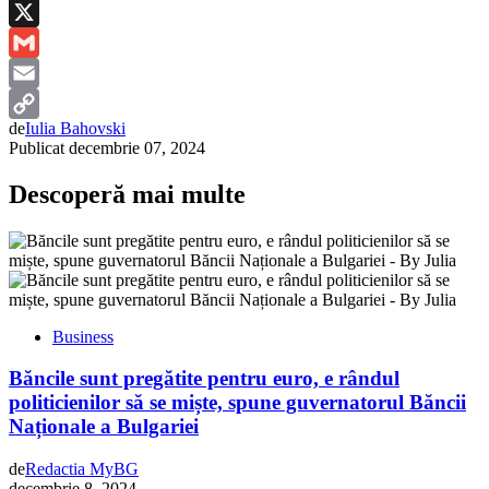
Reddit
X
Gmail
Email
de
Iulia Bahovski
Copy
Publicat
decembrie 07, 2024
Link
Descoperă mai multe
Business
Băncile sunt pregătite pentru euro, e rândul
politicienilor să se miște, spune guvernatorul Băncii
Naționale a Bulgariei
de
Redactia MyBG
decembrie 8, 2024