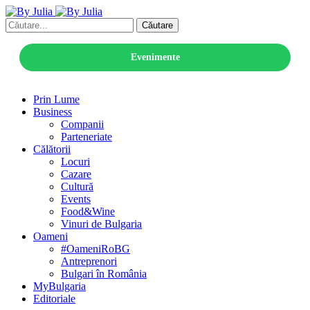
Căutare
Evenimente
Prin Lume
Business
Companii
Parteneriate
Călătorii
Locuri
Cazare
Cultură
Events
Food&Wine
Vinuri de Bulgaria
Oameni
#OameniRoBG
Antreprenori
Bulgari în România
MyBulgaria
Editoriale