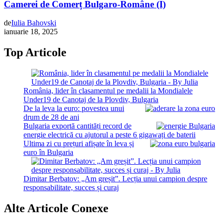
Camerei de Comerț Bulgaro-Române (I)
de
Iulia Bahovski
ianuarie 18, 2025
Top Articole
România, lider în clasamentul pe medalii la Mondialele
Under19 de Canotaj de la Plovdiv, Bulgaria
De la leva la euro: povestea unui
drum de 28 de ani
Bulgaria exportă cantități record de
energie electrică cu ajutorul a peste 6 gigawați de baterii
Ultima zi cu prețuri afișate în leva și
euro în Bulgaria
Dimitar Berbatov: „Am greșit”. Lecția unui campion despre
responsabilitate, succes și curaj
Alte Articole Conexe