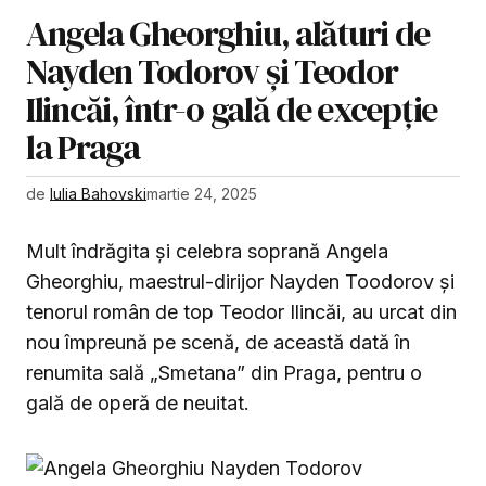
Angela Gheorghiu, alături de
Nayden Todorov și Teodor
Ilincăi, într-o gală de excepție
la Praga
de
Iulia Bahovski
martie 24, 2025
Mult îndrăgita și celebra soprană Angela
Gheorghiu, maestrul-dirijor Nayden Toodorov și
tenorul român de top Teodor Ilincăi, au urcat din
nou împreună pe scenă, de această dată în
renumita sală „Smetana” din Praga, pentru o
gală de operă de neuitat.