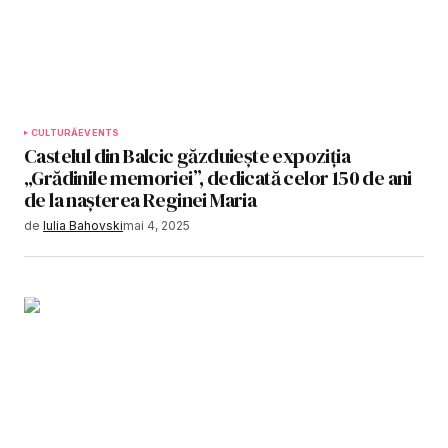
CULTURĂ
EVENTS
Castelul din Balcic găzduiește expoziția
„Grădinile memoriei”, dedicată celor 150 de ani
de la nașterea Reginei Maria
de
Iulia Bahovski
mai 4, 2025