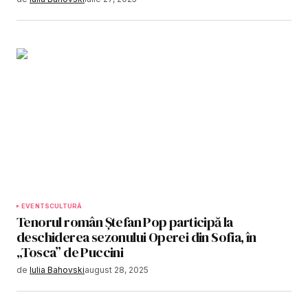
EVENTS
CULTURĂ
Tenorul român Ștefan Pop participă la
deschiderea sezonului Operei din Sofia, în
„Tosca” de Puccini
de
Iulia Bahovski
august 28, 2025