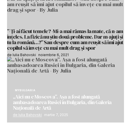
”-Ți-ai făcut temele? -Mi-a mai rămas la mate, că n-am
înțeles. La fizică nu știu două probleme. Dar m-ajuți și
tu la română…?” Sau despre cum am reușit să îmi ajut
copilul să învețe cu mai mult drag și spor
de Iulia Bahovski
noiembrie 6, 2021
MYBULGARIA
„Aici nu e Moscova”. Așa a fost alungată
ambasadoarea Rusiei în Bulgaria, din Galeria
Națională de Artă
de Iulia Bahovski
martie 7, 2025