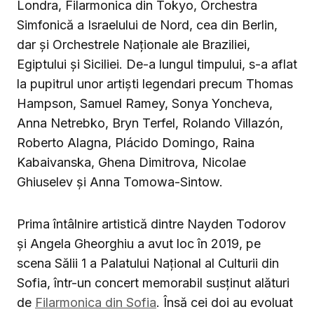
Londra, Filarmonica din Tokyo, Orchestra
Simfonică a Israelului de Nord, cea din Berlin,
dar și Orchestrele Naționale ale Braziliei,
Egiptului și Siciliei. De-a lungul timpului, s-a aflat
la pupitrul unor artiști legendari precum Thomas
Hampson, Samuel Ramey, Sonya Yoncheva,
Anna Netrebko, Bryn Terfel, Rolando Villazón,
Roberto Alagna, Plácido Domingo, Raina
Kabaivanska, Ghena Dimitrova, Nicolae
Ghiuselev și Anna Tomowa-Sintow.
Prima întâlnire artistică dintre Nayden Todorov
și Angela Gheorghiu a avut loc în 2019, pe
scena Sălii 1 a Palatului Național al Culturii din
Sofia, într-un concert memorabil susținut alături
de
Filarmonica din Sofia
. Însă cei doi au evoluat