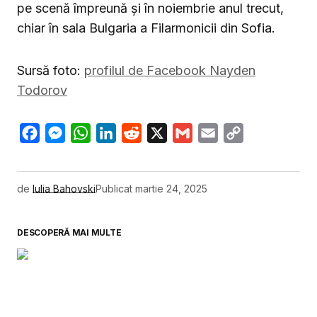
pe scenă împreună și în noiembrie anul trecut,
chiar în sala Bulgaria a Filarmonicii din Sofia.
Sursă foto:
profilul de Facebook Nayden
Todorov
Facebook
Messenger
WhatsApp
LinkedIn
Reddit
X
Gmail
Email
Copy
Link
de
Iulia Bahovski
Publicat
martie 24, 2025
DESCOPERĂ MAI MULTE