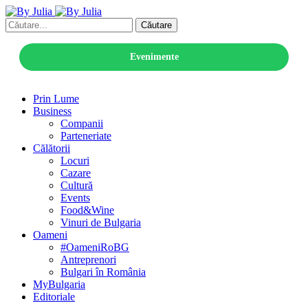
Căutare
Evenimente
Prin Lume
Business
Companii
Parteneriate
Călătorii
Locuri
Cazare
Cultură
Events
Food&Wine
Vinuri de Bulgaria
Oameni
#OameniRoBG
Antreprenori
Bulgari în România
MyBulgaria
Editoriale