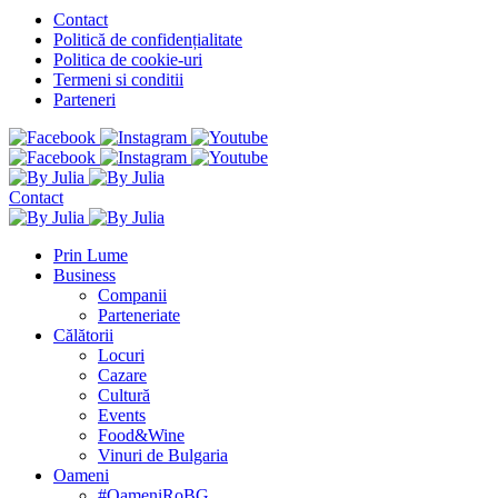
Contact
Politică de confidențialitate
Politica de cookie-uri
Termeni si conditii
Parteneri
Contact
Prin Lume
Business
Companii
Parteneriate
Călătorii
Locuri
Cazare
Cultură
Events
Food&Wine
Vinuri de Bulgaria
Oameni
#OameniRoBG