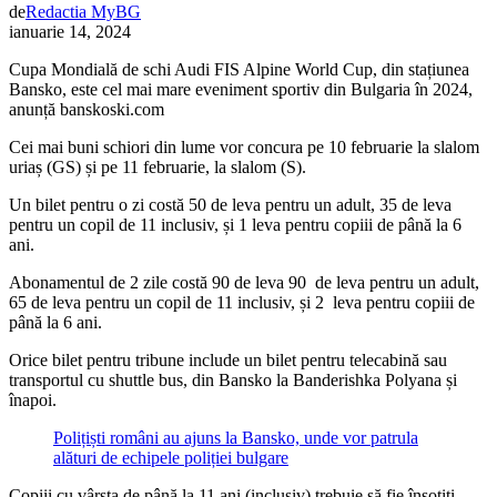
de
Redactia MyBG
ianuarie 14, 2024
Cupa Mondială de schi Audi FIS Alpine World Cup, din stațiunea
Bansko, este cel mai mare eveniment sportiv din Bulgaria în 2024,
anunță banskoski.com
Cei mai buni schiori din lume vor concura pe 10 februarie la slalom
uriaș (GS) și pe 11 februarie, la slalom (S).
Un bilet pentru o zi costă 50 de leva pentru un adult, 35 de leva
pentru un copil de 11 inclusiv, și 1 leva pentru copiii de până la 6
ani.
Abonamentul de 2 zile costă 90 de leva 90 de leva pentru un adult,
65 de leva pentru un copil de 11 inclusiv, și 2 leva pentru copiii de
până la 6 ani.
Orice bilet pentru tribune include un bilet pentru telecabină sau
transportul cu shuttle bus, din Bansko la Banderishka Polyana și
înapoi.
Polițiști români au ajuns la Bansko, unde vor patrula
alături de echipele poliției bulgare
Copiii cu vârsta de până la 11 ani (inclusiv) trebuie să fie însoțiți.