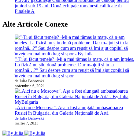
Plovdiv găzduiește Campionatul Mondial de canotaj pentru
juniori sub 19 ani. Două echipaje românești calificate în
Finalele A
Alte Articole Conexe
”-Ți-ai făcut temele? -Mi-a mai rămas la mate, că n-am înțeles.
La fizică nu știu două probleme. Dar m-ajuți și tu la
română…?” Sau despre cum am reușit să îmi ajut copilul să
învețe cu mai mult drag și spor
de Iulia Bahovski
noiembrie 6, 2021
MyBulgaria
„Aici nu e Moscova”. Așa a fost alungată ambasadoarea
Rusiei în Bulgaria, din Galeria Națională de Artă
de Iulia Bahovski
martie 7, 2025