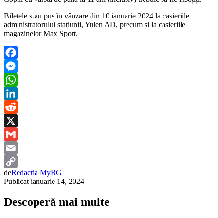
Biletele s-au pus în vânzare din 10 ianuarie 2024 la casieriile
administratorului stațiunii, Yulen AD, precum și la casieriile
magazinelor Max Sport.
Facebook
Messenger
WhatsApp
LinkedIn
Reddit
X
Gmail
Email
de
Redactia MyBG
Copy
Publicat
ianuarie 14, 2024
Link
Descoperă mai multe