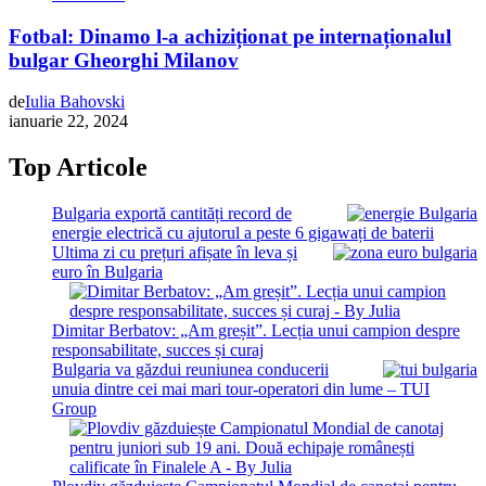
Fotbal: Dinamo l-a achiziționat pe internaționalul
bulgar Gheorghi Milanov
de
Iulia Bahovski
ianuarie 22, 2024
Top Articole
Bulgaria exportă cantități record de
energie electrică cu ajutorul a peste 6 gigawați de baterii
Ultima zi cu prețuri afișate în leva și
euro în Bulgaria
Dimitar Berbatov: „Am greșit”. Lecția unui campion despre
responsabilitate, succes și curaj
Bulgaria va găzdui reuniunea conducerii
unuia dintre cei mai mari tour-operatori din lume – TUI
Group