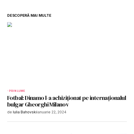
DESCOPERĂ MAI MULTE
PRIN LUME
Fotbal: Dinamo l-a achiziționat pe internaționalul
bulgar Gheorghi Milanov
de
Iulia Bahovski
ianuarie 22, 2024