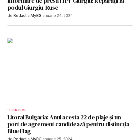
Informare de presă ITPF Giurgiu: Reparații la
podul Giurgiu-Ruse
de
Redactia MyBG
ianuarie 24, 2024
PRIN LUME
Litoral Bulgaria: Anul acesta 22 de plaje și un
port de agrement candidează pentru distincția
Blue Flag
de
Redactia MyBG
ianuarie 25, 2024