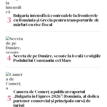
Bulgaria intensifică controalele la frontierele
cu România și Grecia pentru transporturile de
mărfuri cu risc fiscal
Seceta de pe Dunăre, scoate la iveală vestigiile
Podului lui Constantin cel Mare
Camera de Comerț a publicat raportul
„Bulgaria in Figures 2026”: România, al doilea
partener comercial și principala sursă de
turiști