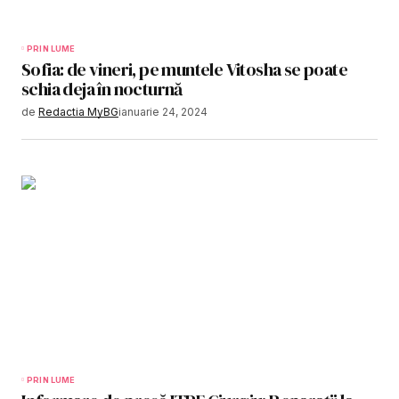
PRIN LUME
Sofia: de vineri, pe muntele Vitosha se poate
schia deja în nocturnă
de
Redactia MyBG
ianuarie 24, 2024
PRIN LUME