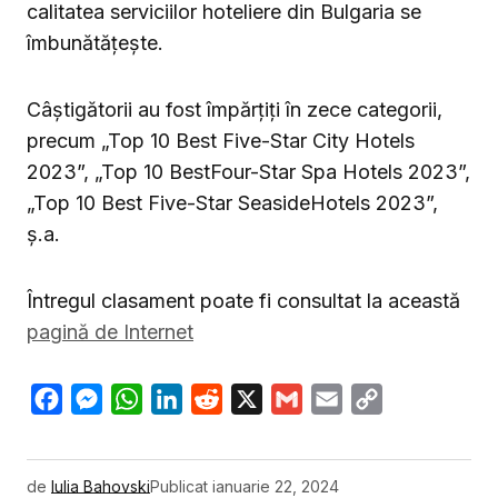
calitatea serviciilor hoteliere din Bulgaria se
îmbunătățește.
Câștigătorii au fost împărțiți în zece categorii,
precum „Top 10 Best Five-Star City Hotels
2023”, „Top 10 BestFour-Star Spa Hotels 2023”,
„Top 10 Best Five-Star SeasideHotels 2023”,
ș.a.
Întregul clasament poate fi consultat la această
pagină de Internet
Facebook
Messenger
WhatsApp
LinkedIn
Reddit
X
Gmail
Email
Copy
Link
de
Iulia Bahovski
Publicat
ianuarie 22, 2024