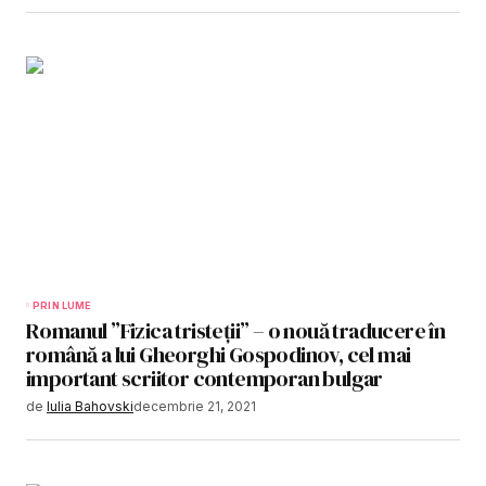
PRIN LUME
Romanul ”Fizica tristeții” – o nouă traducere în
română a lui Gheorghi Gospodinov, cel mai
important scriitor contemporan bulgar
de
Iulia Bahovski
decembrie 21, 2021