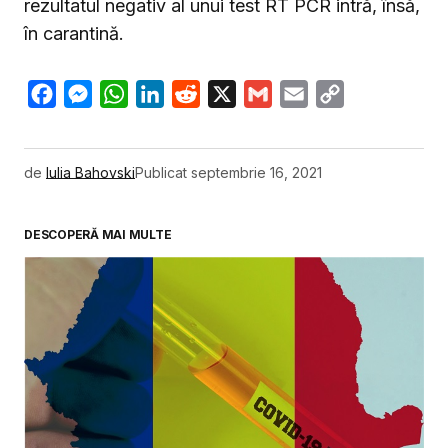
rezultatul negativ al unui test RT PCR intră, însă,
în carantină.
Facebook
Messenger
WhatsApp
LinkedIn
Reddit
X
Gmail
Email
Copy
Link
de
Iulia Bahovski
Publicat
septembrie 16, 2021
DESCOPERĂ MAI MULTE