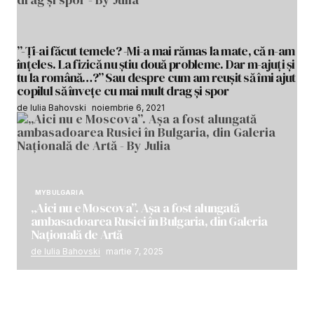
”-Ți-ai făcut temele? -Mi-a mai rămas la mate, că n-am
înțeles. La fizică nu știu două probleme. Dar m-ajuți și
tu la română…?” Sau despre cum am reușit să îmi ajut
copilul să învețe cu mai mult drag și spor
de Iulia Bahovski
noiembrie 6, 2021
MYBULGARIA
„Aici nu e Moscova”. Așa a fost alungată
ambasadoarea Rusiei în Bulgaria, din Galeria
Națională de Artă
de Iulia Bahovski
martie 7, 2025