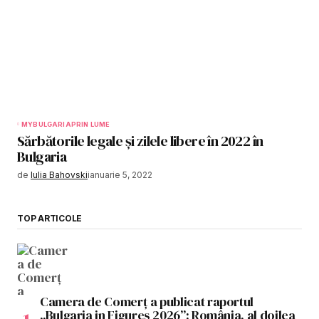
MYBULGARIA
PRIN LUME
Sărbătorile legale și zilele libere în 2022 în
Bulgaria
de
Iulia Bahovski
ianuarie 5, 2022
TOP ARTICOLE
Camera de Comerț a publicat raportul
„Bulgaria in Figures 2026”: România, al doilea