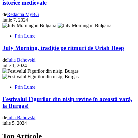
istorice medievale
de
Redactia MyBG
iunie 7, 2024
Prin Lume
July Morning, tradiție pe ritmuri de Uriah Heep
de
Iulia Bahovski
iulie 1, 2024
Prin Lume
Festivalul Figurilor din nisip revine în această vară,
la Burgas!
de
Iulia Bahovski
iulie 5, 2024
Top Articole