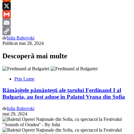
Reddit
X
Gmail
Email
de
Iulia Bahovski
Copy
Publicat
mai 28, 2024
Link
Descoperă mai multe
Prin Lume
Rămășițele pământești ale țarului Ferdinand I al
Bulgaria, au fost aduse în Palatul Vrana din Sofia
de
Iulia Bahovski
mai 29, 2024