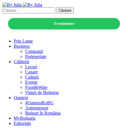
Căutare
Evenimente
Prin Lume
Business
Companii
Parteneriate
Călătorii
Locuri
Cazare
Cultură
Events
Food&Wine
Vinuri de Bulgaria
Oameni
#OameniRoBG
Antreprenori
Bulgari în România
MyBulgaria
Editoriale