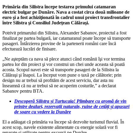
Primăria din Silistra începe testarea primului catamaran
electric bulgar pe Dunăre. Nava a costat circa două milioane de
euro şi a fost achiziţionată în cadrul unui proiect transfrontalier
între Silistra şi Consiliul Judeţean Călăraşi.
Potrivit primarului din Silistra, Alexander Sabanov, proiectul a fost
finalizat pe partea bulgară, iar catamaranul poate începe să transporte
pasageri. Întârzierea provine de la partenerii români care încă
efectuează lucrări de finisare.
„Ne aşteptăm ca nava să plece atunci când românii îşi vor termina
partea lor din proiect şi vor construi un chei unde aceasta să poată
acosta. Scopul navei este să transporte pasageri de la Silistra la
Călăraşi şi înapoi. La început vom pune o taxă pe călătorie; prin
design nu ar trebui să profităm de acest serviciu, dar asta nu
înseamnă că nu ar trebui să ne acoperim costurile,” a declarat
Sabanov pentru BTA.
Descoperă Silistra și Turtucaia! Plimbare cu aromă de vin
printre dealuri, rezervații naturale, ruine de cetăți și apusuri
de soare cu vedere la Dunăre
El a adăugat că primăria va începe să dezvolte turismul fluvial. În
acest scop, navele existente alimentate cu energie solară vor fi
reparate şi utilizate pentru excursii pe Dunăre.