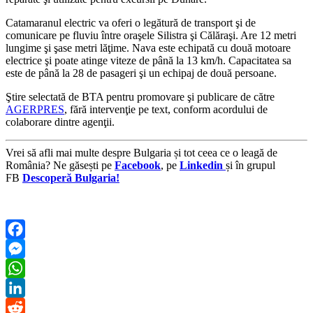
Catamaranul electric va oferi o legătură de transport şi de
comunicare pe fluviu între oraşele Silistra şi Călăraşi. Are 12 metri
lungime şi şase metri lăţime. Nava este echipată cu două motoare
electrice şi poate atinge viteze de până la 13 km/h. Capacitatea sa
este de până la 28 de pasageri şi un echipaj de două persoane.
Ştire selectată de BTA pentru promovare şi publicare de către
AGERPRES
, fără intervenţie pe text, conform acordului de
colaborare dintre agenţii.
Vrei să afli mai multe despre Bulgaria și tot ceea ce o leagă de
România? Ne găsești pe
Facebook
, pe
Linkedin
și în grupul
FB
Descoperă Bulgaria!
Facebook
Messenger
WhatsApp
LinkedIn