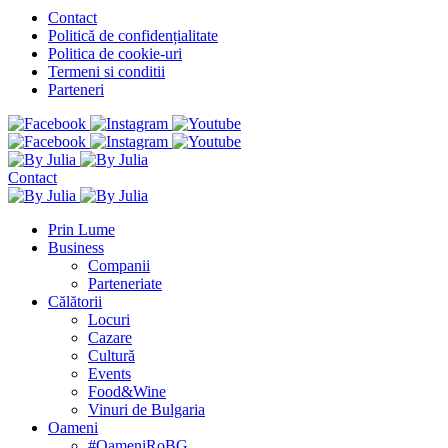
Contact
Politică de confidențialitate
Politica de cookie-uri
Termeni si conditii
Parteneri
Contact
Prin Lume
Business
Companii
Parteneriate
Călătorii
Locuri
Cazare
Cultură
Events
Food&Wine
Vinuri de Bulgaria
Oameni
#OameniRoBG