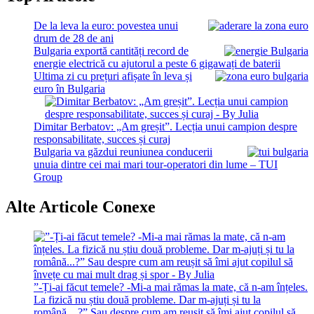
De la leva la euro: povestea unui
drum de 28 de ani
Bulgaria exportă cantități record de
energie electrică cu ajutorul a peste 6 gigawați de baterii
Ultima zi cu prețuri afișate în leva și
euro în Bulgaria
Dimitar Berbatov: „Am greșit”. Lecția unui campion despre
responsabilitate, succes și curaj
Bulgaria va găzdui reuniunea conducerii
unuia dintre cei mai mari tour-operatori din lume – TUI
Group
Alte Articole Conexe
”-Ți-ai făcut temele? -Mi-a mai rămas la mate, că n-am înțeles.
La fizică nu știu două probleme. Dar m-ajuți și tu la
română…?” Sau despre cum am reușit să îmi ajut copilul să