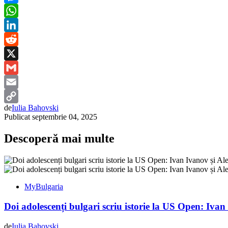
Messenger
WhatsApp
LinkedIn
Reddit
X
Gmail
Email
de
Iulia Bahovski
Copy
Publicat
septembrie 04, 2025
Link
Descoperă mai multe
MyBulgaria
Doi adolescenți bulgari scriu istorie la US Open: Ivan
de
Iulia Bahovski