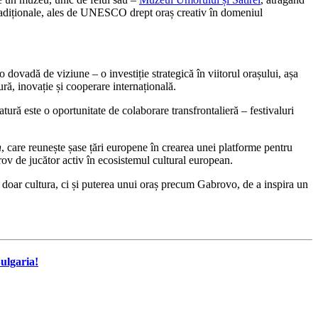
r tradiționale, ales de UNESCO drept oraș creativ în domeniul
dovadă de viziune – o investiție strategică în viitorul orașului, așa
ură, inovație și cooperare internațională.
tură este o oportunitate de colaborare transfrontalieră – festivaluri
n
, care reunește șase țări europene în crearea unei platforme pentru
rov de jucător activ în ecosistemul cultural european.
 doar cultura, ci și puterea unui oraș precum Gabrovo, de a inspira un
ulgaria!