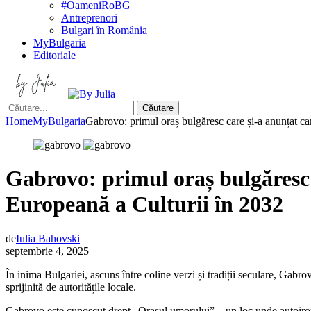
#OameniRoBG
Antreprenori
Bulgari în România
MyBulgaria
Editoriale
Căutare
Home
MyBulgaria
Gabrovo: primul oraș bulgăresc care și-a anunțat ca
Gabrovo: primul oraș bulgăresc 
Europeană a Culturii în 2032
de
Iulia Bahovski
septembrie 4, 2025
În inima Bulgariei, ascuns între coline verzi și tradiții seculare, Gabro
sprijinită de autoritățile locale.
Gabrovo este cunoscut drept „Orașul umorului” – un loc unde autoironia 