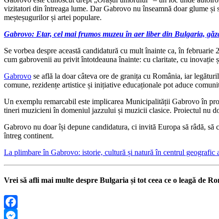
vizitatori din întreaga lume. Dar Gabrovo nu înseamnă doar glume și sat
meșteșugurilor și artei populare.
G
abrovo: Etar, cel mai frumos muzeu în aer liber din Bulgaria, găz
Se vorbea despre această candidatură cu mult înainte ca, în februarie 2
cum gabrovenii au privit întotdeauna înainte: cu claritate, cu inovație ș
Gabrovo
se află la doar câteva ore de granița cu România, iar legăturil
comune, rezidențe artistice și inițiative educaționale pot aduce comunit
Un exemplu remarcabil este implicarea Municipalității Gabrovo în pro
tineri muzicieni în domeniul jazzului și muzicii clasice. Proiectul nu d
Gabrovo nu doar își depune candidatura, ci invită Europa să râdă, să c
întreg continent.
La plimbare în Gabrovo: istorie, cultură și natură în centrul geografic 
Vrei să afli mai multe despre Bulgaria și tot ceea ce o leagă de 
Facebook