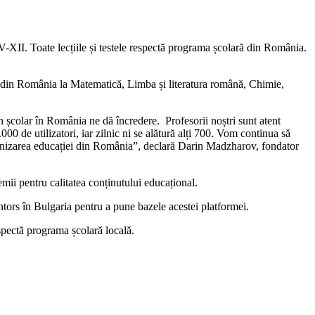
V-XII. Toate lecțiile și testele respectă programa școlară din România.
are din România la Matematică, Limba și literatura română, Chimie,
an școlar în România ne dă încredere. Profesorii noștri sunt atent
0 de utilizatori, iar zilnic ni se alătură alți 700. Vom continua să
odernizarea educației din România”, declară Darin Madzharov, fondator
mii pentru calitatea conținutului educațional.
întors în Bulgaria pentru a pune bazele acestei platformei.
espectă programa școlară locală.