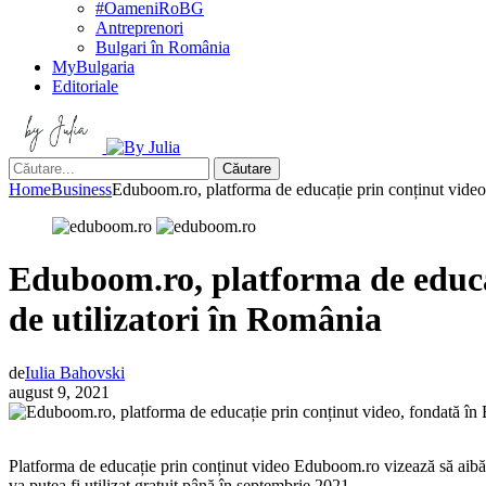
#OameniRoBG
Antreprenori
Bulgari în România
MyBulgaria
Editoriale
Căutare
Home
Business
Eduboom.ro, platforma de educație prin conținut video,
Eduboom.ro, platforma de educaț
de utilizatori în România
de
Iulia Bahovski
august 9, 2021
Platforma de educație prin conținut video Eduboom.ro vizează să aibă ap
va putea fi utilizat gratuit până în septembrie 2021.