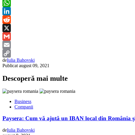
Messenger
WhatsApp
LinkedIn
Reddit
X
Gmail
Email
de
Iulia Bahovski
Copy
Publicat
august 09, 2021
Link
Descoperă mai multe
Business
Companii
Paysera: Cum vă ajută un IBAN local din România ș
de
Iulia Bahovski