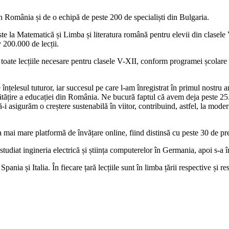
n România și de o echipă de peste 200 de specialiști din Bulgaria.
e la Matematică și Limba și literatura română pentru elevii din clasele 
 200.000 de lecții.
lor toate lecțiile necesare pentru clasele V-XII, conform programei școl
înțelesul tuturor, iar succesul pe care l-am înregistrat în primul nostru 
tățire a educației din România. Ne bucură faptul că avem deja peste 25.00
să-i asigurăm o creștere sustenabilă în viitor, contribuind, astfel, la m
 mai mare platformă de învățare online, fiind distinsă cu peste 30 de pre
 studiat ingineria electrică și știința computerelor în Germania, apoi s-a 
nia și Italia. În fiecare țară lecțiile sunt în limba țării respective și r