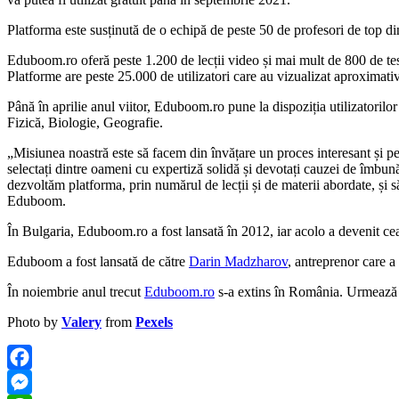
Platforma este susținută de o echipă de peste 50 de profesori de top di
Eduboom.ro oferă peste 1.200 de lecții video și mai mult de 800 de test
Platforme are peste 25.000 de utilizatori care au vizualizat aproximativ
Până în aprilie anul viitor, Eduboom.ro pune la dispoziția utilizatori
Fizică, Biologie, Geografie.
„Misiunea noastră este să facem din învățare un proces interesant și pe 
selectați dintre oameni cu expertiză solidă și devotați cauzei de îmbună
dezvoltăm platforma, prin numărul de lecții și de materii abordate, și 
Eduboom.
În Bulgaria, Eduboom.ro a fost lansată în 2012, iar acolo a devenit cea
Eduboom a fost lansată de către
Darin Madzharov
, antreprenor care a
În noiembrie anul trecut
Eduboom.ro
s-a extins în România. Urmează Spa
Photo by
Valery
from
Pexels
Facebook