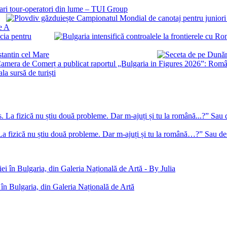
mari tour-operatori din lume – TUI Group
le A
ecia pentru
stantin cel Mare
a sursă de turiști
 La fizică nu știu două probleme. Dar m-ajuți și tu la română…?” Sau des
în Bulgaria, din Galeria Națională de Artă