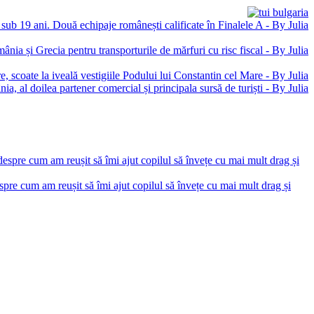
pre cum am reușit să îmi ajut copilul să învețe cu mai mult drag și