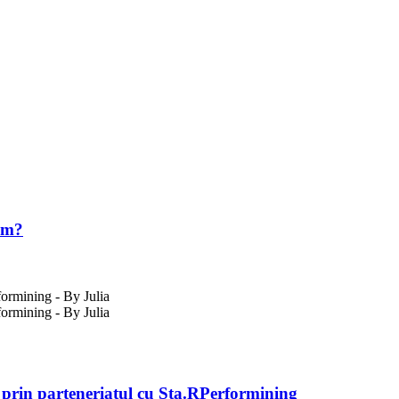
ram?
 prin parteneriatul cu Sta.RPerformining