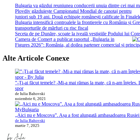
Bulgaria va găzdui reuniunea conducerii unuia dintre cei mai 
Plovdiv găzduiește Campionatul Mondial de canotaj pentru
juniori sub 19 ani. Două echipaje românești calificate în Finale
Bulgaria intensifică controalele la frontierele cu România și Gr
transporturile de mărfuri cu risc fiscal
Seceta de pe Dunăre, scoate la iveală vestigiile Podului lui Con
Camera de Comerț a publicat raportul „Bulgaria in
Figures 2026”: România, al doilea partener comercial și principal
Alte Articole Conexe
”-Ți-ai făcut temele? -Mi-a mai rămas la mate, că n-am înțeles.
spor
de Iulia Bahovski
noiembrie 6, 2021
MyBulgaria
„Aici nu e Moscova”. Așa a fost alungată ambasadoarea Rusiei 
de Iulia Bahovski
martie 7, 2025