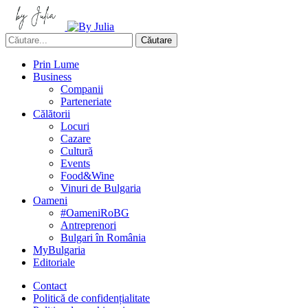
Căutare
Prin Lume
Business
Companii
Parteneriate
Călătorii
Locuri
Cazare
Cultură
Events
Food&Wine
Vinuri de Bulgaria
Oameni
#OameniRoBG
Antreprenori
Bulgari în România
MyBulgaria
Editoriale
Contact
Politică de confidențialitate