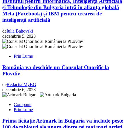
Institutul pentru Informatică, Inteligență Artificială
și Tehnologie din Bulgaria intră în alianța globală
Meta (Facebook) și IBM pentru crearea de
inteligență artificială
de
Iulia Bahovski
decembrie 5, 2023
Prin Lume
România va deschide un Consulat Onorific la
Plovdiv
de
Redactia MyBG
decembrie 6, 2023
Companii
Prin Lume
Prima licitație Artmark în Bulgaria va include peste
100 de tablouri ale unora dintre cei mai mari artiști