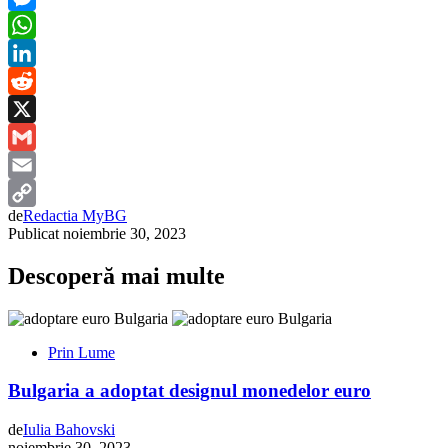
Messenger
WhatsApp
LinkedIn
Reddit
X
Gmail
Email
de
Redactia MyBG
Copy
Publicat
noiembrie 30, 2023
Link
Descoperă mai multe
Prin Lume
Bulgaria a adoptat designul monedelor euro
de
Iulia Bahovski
noiembrie 30, 2023