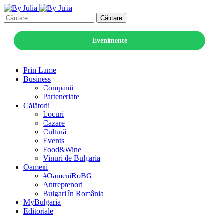
Căutare
Evenimente
Prin Lume
Business
Companii
Parteneriate
Călătorii
Locuri
Cazare
Cultură
Events
Food&Wine
Vinuri de Bulgaria
Oameni
#OameniRoBG
Antreprenori
Bulgari în România
MyBulgaria
Editoriale