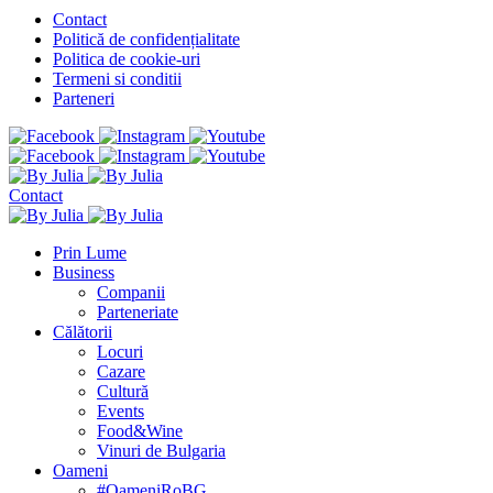
Contact
Politică de confidențialitate
Politica de cookie-uri
Termeni si conditii
Parteneri
Contact
Prin Lume
Business
Companii
Parteneriate
Călătorii
Locuri
Cazare
Cultură
Events
Food&Wine
Vinuri de Bulgaria
Oameni
#OameniRoBG