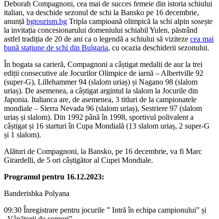
Deborah Compagnoni, cea mai de succes femeie din istoria schiului
italian, va deschide sezonul de schi la Bansko pe 16 decembrie,
anunță
bgtourism.bg
Tripla campioană olimpică la schi alpin sosește
la invitația concesionarului domeniului schiabil Yulen, păstrând
astfel tradiția de 20 de ani ca o legendă a schiului să viziteze
cea mai
bună stațiune de schi din Bulgaria
, cu ocazia deschiderii sezonului.
În bogata sa carieră, Compagnoni a câștigat medalii de aur la trei
ediții consecutive ale Jocurilor Olimpice de iarnă – Albertville 92
(super-G), Lillehammer 94 (slalom uriaș) și Nagano 98 (slalom
uriaș). De asemenea, a câștigat argintul la slalom la Jocurile din
Japonia. Italianca are, de asemenea, 3 titluri de la campionatele
mondiale – Sierra Nevada 96 (slalom uriaș), Sestriere 97 (slalom
uriaș și slalom). Din 1992 până în 1998, sportivul polivalent a
câștigat și 16 starturi în Cupa Mondială (13 slalom uriaș, 2 super-G
și 1 slalom).
Alături de Compagnoni, la Bansko, pe 16 decembrie, va fi Marc
Girardelli, de 5 ori câștigător al Cupei Mondiale.
Programul pentru 16.12.2023:
Banderishka Polyana
09:30 Înregistrare pentru jocurile ” Intră în echipa campionului” și
„Vânătorii de comori”