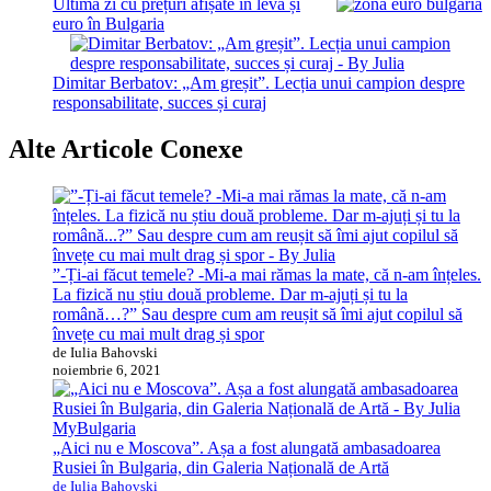
Ultima zi cu prețuri afișate în leva și
euro în Bulgaria
Dimitar Berbatov: „Am greșit”. Lecția unui campion despre
responsabilitate, succes și curaj
Alte Articole Conexe
”-Ți-ai făcut temele? -Mi-a mai rămas la mate, că n-am înțeles.
La fizică nu știu două probleme. Dar m-ajuți și tu la
română…?” Sau despre cum am reușit să îmi ajut copilul să
învețe cu mai mult drag și spor
de Iulia Bahovski
noiembrie 6, 2021
MyBulgaria
„Aici nu e Moscova”. Așa a fost alungată ambasadoarea
Rusiei în Bulgaria, din Galeria Națională de Artă
de Iulia Bahovski