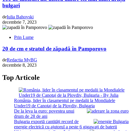
bulgari
de
Iulia Bahovski
decembrie 7, 2023
Prin Lume
20 de cm e stratul de zăpadă în Pamporovo
de
Redactia MyBG
decembrie 8, 2023
Top Articole
România, lider în clasamentul pe medalii la Mondialele
Under19 de Canotaj de la Plovdiv, Bulgaria
De la leva la euro: povestea unui
drum de 28 de ani
Bulgaria exportă cantități record de
energie electrică cu ajutorul a peste 6 gigawați de baterii