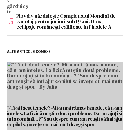
Plovdiv găzduiește Campionatul Mondial de
canotaj pentru juniori sub 19 ani. Două
echipaje românești calificate în Finalele A
ALTE ARTICOLE CONEXE
”-Ți-ai făcut temele? -Mi-a mai rămas la mate, că n-am
înțeles. La fizică nu știu două probleme. Dar m-ajuți și
tu la română…?” Sau despre cum am reușit să îmi ajut
copilul să învețe cu mai mult drag și spor