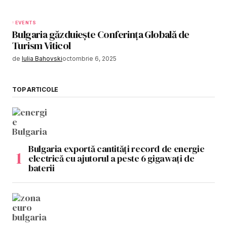
EVENTS
Bulgaria găzduiește Conferința Globală de
Turism Viticol
de
Iulia Bahovski
octombrie 6, 2025
TOP ARTICOLE
Bulgaria exportă cantități record de energie
electrică cu ajutorul a peste 6 gigawați de
baterii