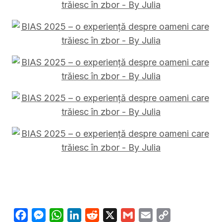
Facebook
Messenger
WhatsApp
LinkedIn
Reddit
X
Gmail
Email
Copy