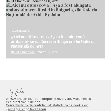
de Iulia Bahovski
noiembrie 6, 2021
MYBULGARIA
„Aici nu e Moscova”. Așa a fost alungată
ambasadoarea Rusiei în Bulgaria, din Galeria
Națională de Artă
de Iulia Bahovski
martie 7, 2025
© 2025 ByJulia.ro. Toate drepturile rezervate. Mulțumim că
explorezi alături de noi!
Contact
Politică de confidențialitate
Politica de cookie-uri
Termeni si conditii
Parteneri