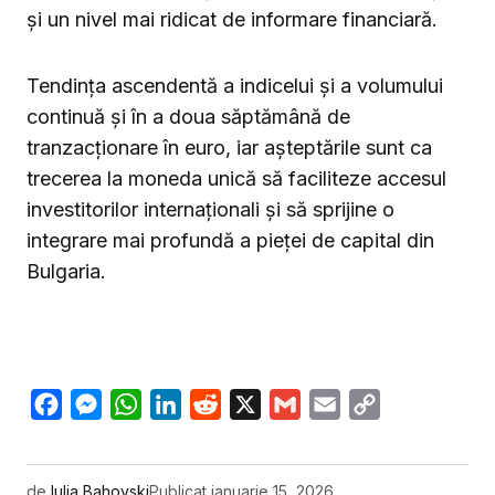
și un nivel mai ridicat de informare financiară.
Tendința ascendentă a indicelui și a volumului
continuă și în a doua săptămână de
tranzacționare în euro, iar așteptările sunt ca
trecerea la moneda unică să faciliteze accesul
investitorilor internaționali și să sprijine o
integrare mai profundă a pieței de capital din
Bulgaria.
Facebook
Messenger
WhatsApp
LinkedIn
Reddit
X
Gmail
Email
Copy
Link
de
Iulia Bahovski
Publicat
ianuarie 15, 2026