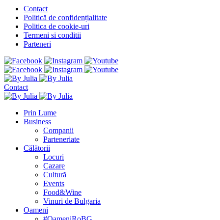
Contact
Politică de confidențialitate
Politica de cookie-uri
Termeni si conditii
Parteneri
Contact
Prin Lume
Business
Companii
Parteneriate
Călătorii
Locuri
Cazare
Cultură
Events
Food&Wine
Vinuri de Bulgaria
Oameni
#OameniRoBG