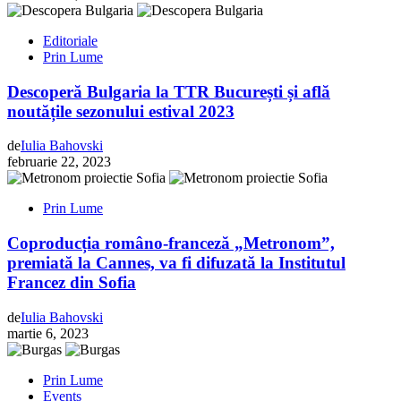
Editoriale
Prin Lume
Descoperă Bulgaria la TTR București și află
noutățile sezonului estival 2023
de
Iulia Bahovski
februarie 22, 2023
Prin Lume
Coproducția româno-franceză „Metronom”,
premiată la Cannes, va fi difuzată la Institutul
Francez din Sofia
de
Iulia Bahovski
martie 6, 2023
Prin Lume
Events