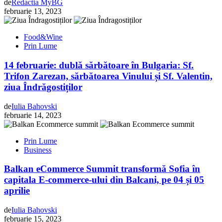
de
Redactia MyBG
februarie 13, 2023
Food&Wine
Prin Lume
14 februarie: dublă sărbătoare în Bulgaria: Sf.
Trifon Zarezan, sărbătoarea Vinului și Sf. Valentin,
ziua Îndrăgostiților
de
Iulia Bahovski
februarie 14, 2023
Prin Lume
Business
Balkan eCommerce Summit transformă Sofia în
capitala E-commerce-ului din Balcani, pe 04 și 05
aprilie
de
Iulia Bahovski
februarie 15, 2023