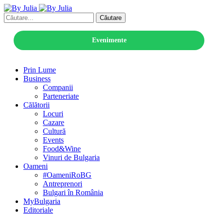
Căutare
Evenimente
Prin Lume
Business
Companii
Parteneriate
Călătorii
Locuri
Cazare
Cultură
Events
Food&Wine
Vinuri de Bulgaria
Oameni
#OameniRoBG
Antreprenori
Bulgari în România
MyBulgaria
Editoriale