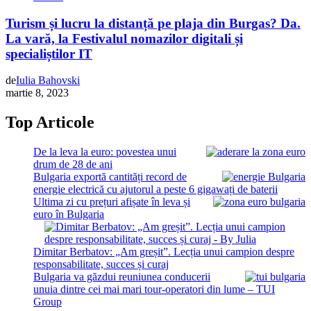
Turism și lucru la distanță pe plaja din Burgas? Da.
La vară, la Festivalul nomazilor digitali și
specialiștilor IT
de
Iulia Bahovski
martie 8, 2023
Top Articole
De la leva la euro: povestea unui
drum de 28 de ani
Bulgaria exportă cantități record de
energie electrică cu ajutorul a peste 6 gigawați de baterii
Ultima zi cu prețuri afișate în leva și
euro în Bulgaria
Dimitar Berbatov: „Am greșit”. Lecția unui campion despre
responsabilitate, succes și curaj
Bulgaria va găzdui reuniunea conducerii
unuia dintre cei mai mari tour-operatori din lume – TUI
Group