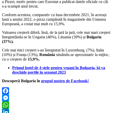
a Pizzei, motiv pentru care Eurostat a publicat datele oficiale cu cât
s-a scumpit anul trecut.
Conform acestora, comparativ cu luna decembrie 2021, în aceeași
lună a anului 2022, o pizza cumpărată în magazinele din Uniunea
Europeană, a costat mai mult cu 15,9%.
Valoarea creșterii diferă, însă, de la țară la țară, cele mai mari creșteri
înregistrându-se în Ungaria (46%), Lituania (39%) și
Bulgaria
(37%).
Cele mai mici creșteri s-au înregistrat în Luxemburg, (7%), Italia
(10%) și Franța (13%),
România
situându-se aproximativ la mijloc,
cu o creștere de
15,9%.
Primul hotel de 4 stele pentru vegani în Bulgaria, își va
deschide porțile în sezonul 2023
Descoperă Bulgaria în
grupul nostru de Facebook!
Facebook
Messenger
WhatsApp