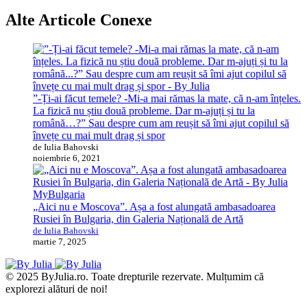
Alte Articole Conexe
”-Ți-ai făcut temele? -Mi-a mai rămas la mate, că n-am înțeles.
La fizică nu știu două probleme. Dar m-ajuți și tu la
română…?” Sau despre cum am reușit să îmi ajut copilul să
învețe cu mai mult drag și spor
de Iulia Bahovski
noiembrie 6, 2021
MyBulgaria
„Aici nu e Moscova”. Așa a fost alungată ambasadoarea
Rusiei în Bulgaria, din Galeria Națională de Artă
de Iulia Bahovski
martie 7, 2025
© 2025 ByJulia.ro. Toate drepturile rezervate. Mulțumim că
explorezi alături de noi!