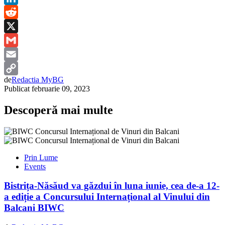
LinkedIn
Reddit
X
Gmail
Email
de
Redactia MyBG
Copy
Publicat
februarie 09, 2023
Link
Descoperă mai multe
Prin Lume
Events
Bistrița-Năsăud va găzdui în luna iunie, cea de-a 12-
a ediție a Concursului Internațional al Vinului din
Balcani BIWC