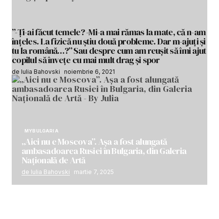
”-Ți-ai făcut temele? -Mi-a mai rămas la mate, că n-am
înțeles. La fizică nu știu două probleme. Dar m-ajuți și
tu la română…?” Sau despre cum am reușit să îmi ajut
copilul să învețe cu mai mult drag și spor
de Iulia Bahovski
noiembrie 6, 2021
MYBULGARIA
„Aici nu e Moscova”. Așa a fost alungată
ambasadoarea Rusiei în Bulgaria, din Galeria
Națională de Artă
de Iulia Bahovski
martie 7, 2025